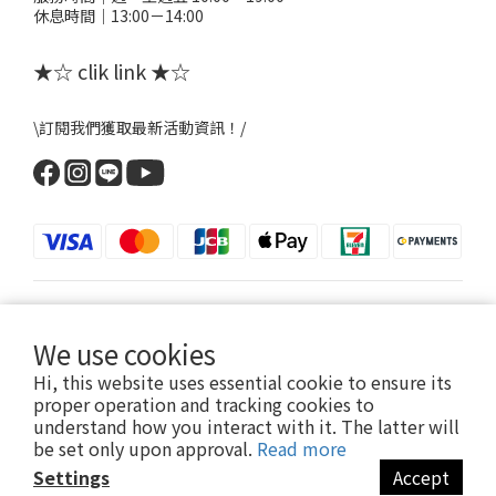
休息時間｜13:00－14:00
★☆ clik link ★☆
\訂閱我們獲取最新活動資訊！/
$
TWD
English
We use cookies
Hi, this website uses essential cookie to ensure its
proper operation and tracking cookies to
understand how you interact with it. The latter will
提醒您，粉粉FANFANS不會以電話或簡訊方式通知變更付款方式。
be set only upon approval.
Read more
Settings
Accept