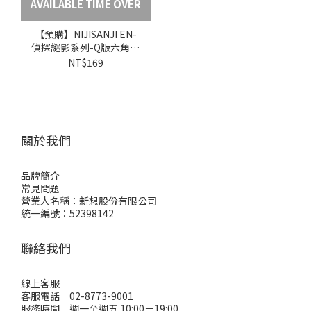
AVAILABLE TIME OVER
【預購】NIJISANJI EN-
偵探謎影系列-Q版六角形
鐳射徽章-盲抽-共6款
NT$169
關於我們
品牌簡介
常見問題
營業人名稱：新想股份有限公司
統一編號：52398142
聯絡我們
線上客服
客服電話｜02-8773-9001
服務時間｜週一至週五 10:00－19:00