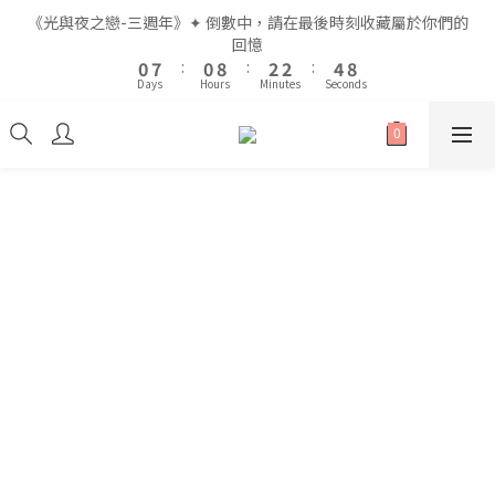
2
2
9
9
2
2
4
4
4
4
6
6
《光與夜之戀-三週年》✦ 倒數中，請在最後時刻收藏屬於你們的
《光與夜之戀-三週年》✦ 倒數中，請在最後時刻收藏屬於你們的
1
1
8
8
1
1
9
9
3
3
3
3
5
5
9
9
回憶
回憶
9
9
0
0
7
7
:
:
0
0
8
8
:
:
2
2
2
2
:
:
4
4
8
8
8
8
Days
Days
Hours
Hours
Minutes
Minutes
Seconds
Seconds
6
6
7
7
1
1
1
1
3
3
7
7
7
7
9
9
5
5
6
6
0
0
0
0
2
2
6
6
6
6
8
8
4
4
5
5
1
1
5
5
5
5
7
7
9
全館滿$999即享免運🚛
3
3
4
4
0
0
4
4
4
4
6
6
8
2
2
3
3
3
3
3
3
5
5
7
1
1
2
2
2
2
2
9
2
4
4
6
《光與夜之戀-三週年》✦ 倒數中，請在最後時刻收藏屬於你們的
0
0
1
1
1
1
1
8
1
9
3
3
5
9
回憶
0
0
0
0
0
7
:
0
8
:
2
2
:
4
8
Days
Hours
Minutes
Seconds
6
7
1
1
3
7
5
6
0
0
2
6
4
5
1
5
3
4
0
4
2
3
3
1
2
2
0
1
1
0
0