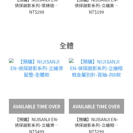
偵探謎影系列-懷錶造型
偵探謎影系列-立繪黑膠
鑰匙圈-Kaelix Debonair
唱片杯墊-Kaelix
NT$299
NT$199
Debonair
全體
AVAILABLE TIME OVER
AVAILABLE TIME OVER
【預購】NIJISANJI EN-
【預購】NIJISANJI EN-
偵探謎影系列-立繪滑鼠
偵探謎影系列-立繪相框
墊-全體款
金屬別針-盲抽-共6款
NT$499
NT$299