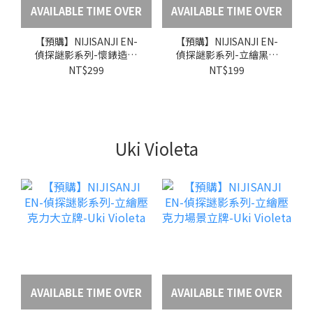
AVAILABLE TIME OVER
AVAILABLE TIME OVER
【預購】NIJISANJI EN-
【預購】NIJISANJI EN-
偵探謎影系列-懷錶造型
偵探謎影系列-立繪黑膠
鑰匙圈-Luca Kaneshiro
唱片杯墊-Luca
NT$299
NT$199
Kaneshiro
Uki Violeta
AVAILABLE TIME OVER
AVAILABLE TIME OVER