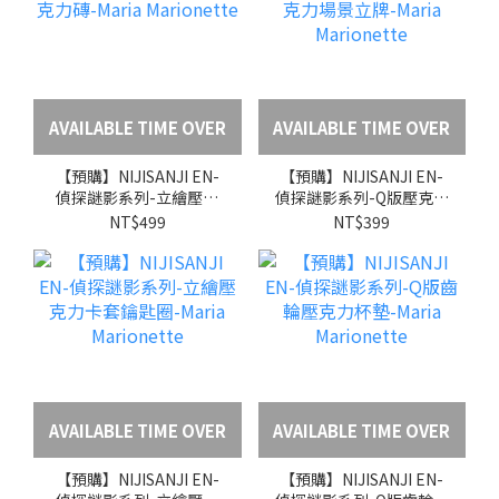
AVAILABLE TIME OVER
AVAILABLE TIME OVER
【預購】NIJISANJI EN-
【預購】NIJISANJI EN-
偵探謎影系列-立繪壓克
偵探謎影系列-Q版壓克力
力磚-Maria Marionette
場景立牌-Maria
NT$499
NT$399
Marionette
AVAILABLE TIME OVER
AVAILABLE TIME OVER
【預購】NIJISANJI EN-
【預購】NIJISANJI EN-