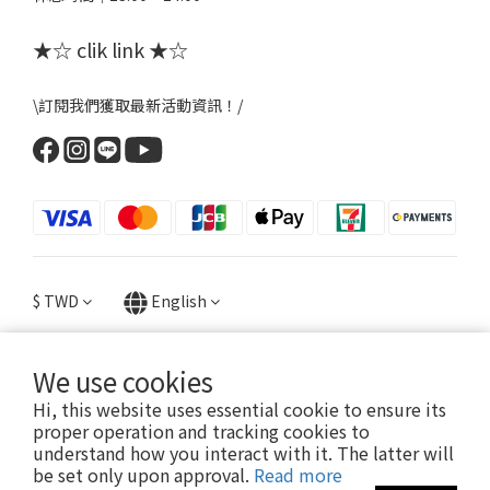
★☆ clik link ★☆
\訂閱我們獲取最新活動資訊！/
$
TWD
English
We use cookies
Hi, this website uses essential cookie to ensure its
提醒您，粉粉FANFANS不會以電話或簡訊方式通知變更付款方式。
proper operation and tracking cookies to
understand how you interact with it. The latter will
be set only upon approval.
Read more
2022 © FANFANS粉粉