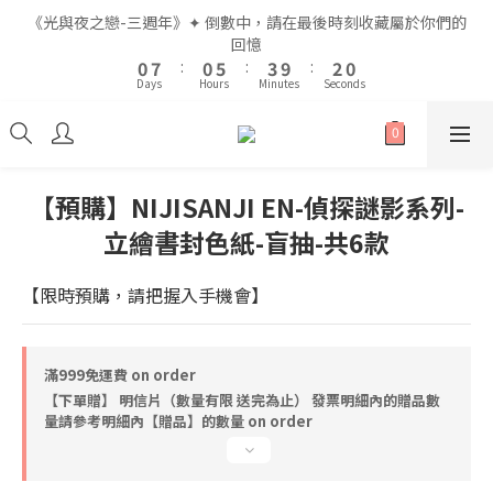
2
2
9
9
2
2
7
7
5
5
4
4
2
2
《光與夜之戀-三週年》✦ 倒數中，請在最後時刻收藏屬於你們的
《光與夜之戀-三週年》✦ 倒數中，請在最後時刻收藏屬於你們的
1
1
8
8
1
1
6
6
4
4
3
3
1
1
回憶
回憶
9
9
9
0
0
7
7
:
:
0
0
5
5
:
:
3
3
9
9
:
:
2
2
0
0
8
8
8
Days
Days
Hours
Hours
Minutes
Minutes
Seconds
Seconds
6
6
4
4
2
2
8
8
1
1
7
7
9
7
5
5
3
3
1
1
7
7
0
0
6
6
9
8
6
4
4
2
2
0
0
6
6
5
5
8
7
5
全館滿$999即享免運🚛
3
3
1
1
5
5
4
4
9
7
6
4
2
2
0
0
4
4
3
3
8
6
5
3
【預購】NIJISANJI EN-偵探謎影系列-
1
1
3
3
2
9
2
7
5
4
2
《光與夜之戀-三週年》✦ 倒數中，請在最後時刻收藏屬於你們的
立繪書封色紙-盲抽-共6款
0
0
2
2
1
8
1
6
4
3
1
回憶
1
1
0
7
:
0
5
:
3
9
:
2
0
0
0
Days
Hours
Minutes
Seconds
【限時預購，請把握入手機會】
6
4
2
8
1
5
3
1
7
0
4
2
0
6
3
1
5
滿999免運費 on order
2
0
4
【下單贈】 明信片（數量有限 送完為止） 發票明細內的贈品數
1
3
量請參考明細內【贈品】的數量 on order
0
2
1
0