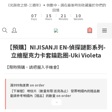
7
7
3
3
2
2
9
9
3
3
7
7
4
4
3
3
《光與夜之戀-三週年》✦ 倒數中，請在最後時刻收藏屬於你們的
《光與夜之戀-三週年》✦ 倒數中，請在最後時刻收藏屬於你們的
6
6
2
2
1
1
8
8
2
2
6
6
3
3
2
2
回憶
回憶
9
5
5
1
1
9
0
0
7
7
:
:
1
1
5
5
:
:
2
2
1
1
:
:
8
9
9
4
4
0
0
Days
Days
Hours
Hours
Minutes
Minutes
Seconds
Seconds
8
6
6
0
0
4
4
1
1
0
0
7
8
9
8
3
3
7
5
5
3
3
0
0
6
7
8
7
2
2
6
4
4
2
2
5
6
7
6
1
1
全館滿$999即享免運🚛
9
5
3
3
1
1
4
5
9
6
5
0
0
8
4
2
2
0
0
3
4
8
5
4
【預購】NIJISANJI EN-偵探謎影系列-
7
3
1
1
2
9
3
7
4
3
《光與夜之戀-三週年》✦ 倒數中，請在最後時刻收藏屬於你們的
6
2
立繪壓克力卡套鑰匙圈-Uki Violeta
0
0
1
8
2
6
3
2
回憶
5
1
0
7
:
1
5
:
2
1
:
4
0
Days
Hours
Minutes
Seconds
【限時預購，請把握入手機會】
6
0
4
1
0
3
5
3
0
2
4
2
1
3
1
滿999免運費 on order
0
2
0
【下單贈】 明信片（數量有限 送完為止） 發票明細內的贈品數
1
量請參考明細內【贈品】的數量 on order
0