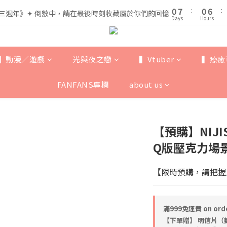
1
1
8
8
1
1
7
7
5
5
0
0
7
7
:
:
0
0
6
6
:
:
三週年》✦ 倒數中，請在最後時刻收藏屬於你們的回憶
三週年》✦ 倒數中，請在最後時刻收藏屬於你們的回憶
4
4
Days
Days
Hours
Hours
6
6
5
5
3
3
9
5
5
4
4
全館滿$999即享免運🚛
2
9
2
8
4
4
3
3
1
8
1
7
3
3
2
2
▍動漫／遊戲
光與夜之戀
▍Vtuber
▍療癒
0
7
:
0
6
:
三週年》✦ 倒數中，請在最後時刻收藏屬於你們的回憶
2
2
1
1
Days
Hours
6
5
1
1
0
0
FANFANS專欄
about us
5
4
0
0
4
3
3
2
2
1
【預購】NIJI
1
0
0
Q版壓克力場景立牌
【限時預購，請把握
滿999免運費 on ord
【下單贈】 明信片（