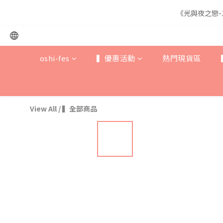
《光與夜之戀-
《光與夜之戀-
oshi-fes
▍優惠活動
熱門現貨區
《光與夜之戀-
View All
/
▍全部商品