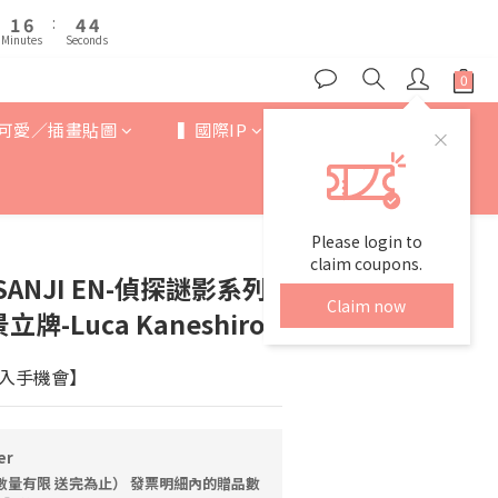
2
2
7
7
5
5
5
5
6
9
9
1
1
6
6
:
:
4
4
4
4
5
8
8
Minutes
Minutes
Seconds
Seconds
0
0
5
5
3
3
3
3
4
9
7
7
4
4
2
2
2
2
3
8
6
6
3
3
1
1
1
1
2
7
5
5
2
2
0
0
0
0
可愛／插畫貼圖
▍國際IP
▍歐美卡通
1
6
:
4
4
1
1
Minutes
Seconds
0
5
3
3
0
0
4
2
2
3
1
1
2
0
0
Please login to
1
claim coupons.
SANJI EN-偵探謎影系列-
0
Claim now
-Luca Kaneshiro
入手機會】
er
數量有限 送完為止） 發票明細內的贈品數