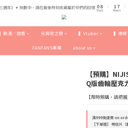
1
1
9
9
2
2
8
8
5
6
0
0
8
8
:
:
1
1
7
7
:
:
三週年》✦ 倒數中，請在最後時刻收藏屬於你們的回憶
三週年》✦ 倒數中，請在最後時刻收藏屬於你們的回憶
4
5
Days
Days
Hours
Hours
7
7
0
0
6
6
3
4
6
6
5
5
全館滿$999即享免運🚛
2
3
9
5
5
4
4
1
9
2
8
4
4
3
3
▍動漫／遊戲
光與夜之戀
▍Vtuber
▍療癒
0
8
:
1
7
:
三週年》✦ 倒數中，請在最後時刻收藏屬於你們的回憶
3
3
2
2
Days
Hours
7
0
6
2
2
1
1
FANFANS專欄
about us
6
5
1
1
0
0
5
4
0
0
4
3
3
2
【預購】NIJI
2
1
1
0
Q版齒輪壓克力杯
0
【限時預購，請把握
滿999免運費 on ord
【下單贈】 明信片（