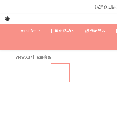
《光與夜之戀-
《光與夜之戀-
oshi-fes
▍優惠活動
熱門現貨區
《光與夜之戀-
View All
/
▍全部商品