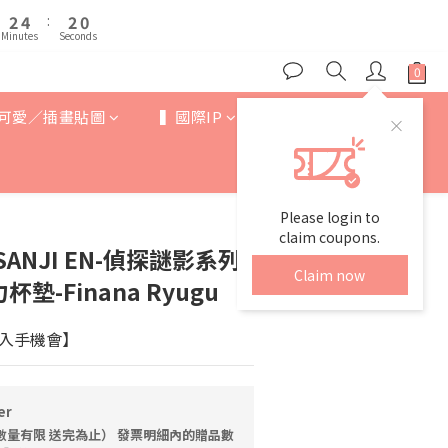
3
3
5
5
3
3
1
1
7
9
7
5
2
2
4
4
:
:
2
2
0
0
6
8
6
4
Minutes
Minutes
Seconds
Seconds
1
1
3
3
1
1
5
7
5
3
0
0
2
2
0
0
4
6
4
2
1
1
3
5
3
1
0
0
可愛／插畫貼圖
▍國際IP
▍歐美卡通
2
4
:
2
0
Minutes
Seconds
1
3
1
0
2
0
1
0
Please login to
claim coupons.
SANJI EN-偵探謎影系列-
Claim now
墊-Finana Ryugu
入手機會】
er
數量有限 送完為止） 發票明細內的贈品數