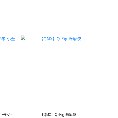
-小丑女-
【QMX】Q-Fig 綠箭俠