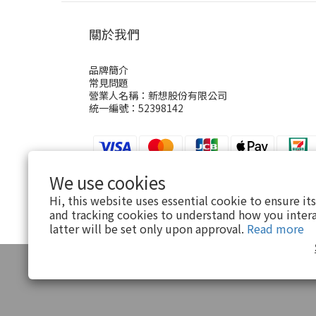
關於我們
品牌簡介
常見問題
營業人名稱：新想股份有限公司
統一編號：52398142
We use cookies
Hi, this website uses essential cookie to ensure it
$
TWD
English
and tracking cookies to understand how you intera
latter will be set only upon approval.
Read more