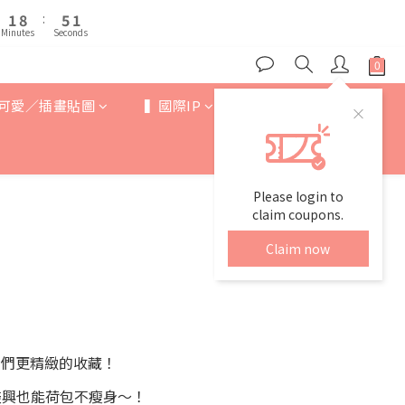
2
2
9
9
6
6
1
1
6
5
1
1
8
8
:
:
5
5
0
0
5
9
4
Minutes
Minutes
Seconds
Seconds
0
0
7
7
4
4
4
8
3
6
6
3
3
3
7
2
5
5
2
2
2
9
6
1
4
4
1
1
可愛／插畫貼圖
▍國際IP
▍歐美卡通
1
8
:
5
0
3
3
0
0
Minutes
Seconds
0
7
4
2
2
6
3
1
1
5
2
0
0
4
1
Please login to
3
0
claim coupons.
2
Claim now
1
0
家們更精緻的收藏！
盡興也能荷包不瘦身～！