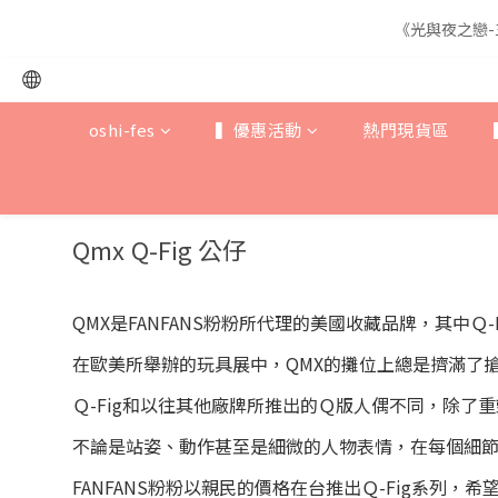
《光與夜之戀-
《光與夜之戀-
oshi-fes
▍優惠活動
熱門現貨區
《光與夜之戀-
Qmx
Q-Fig 公仔
QMX是FANFANS粉粉所代理的美國收藏品牌，其中Ｑ
在歐美所舉辦的玩具展中，QMX的攤位上總是擠滿了
Ｑ-Fig和以往其他廠牌所推出的Ｑ版人偶不同，除了
不論是站姿、動作甚至是細微的人物表情，在每個細
FANFANS粉粉以親民的價格在台推出Ｑ-Fig系