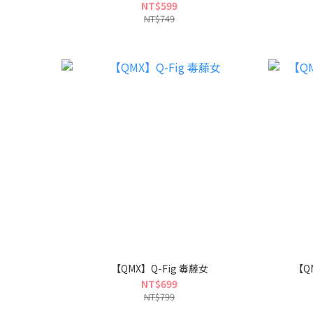
NT$599
NT$749
【QMX】Q-Fig 毒藤女
【Q
NT$699
NT$799