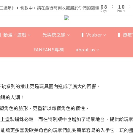
1
1
9
9
2
2
1
1
5
6
5
0
0
8
8
:
:
1
1
0
0
:
:
三週年》✦ 倒數中，請在最後時刻收藏屬於你們的回憶
三週年》✦ 倒數中，請在最後時刻收藏屬於你們的回憶
4
5
4
Days
Days
Hours
Hours
7
7
0
0
3
4
3
6
6
全館滿$999即享免運🚛
2
3
2
5
5
1
9
2
1
4
4
▍動漫／遊戲
光與夜之戀
▍Vtuber
▍療癒
0
8
:
1
0
:
三週年》✦ 倒數中，請在最後時刻收藏屬於你們的回憶
3
3
Days
Hours
7
0
2
2
FANFANS專欄
about us
6
1
1
5
0
0
4
3
2
1
-Fig系列的推出更是玩具圈內造成了廣大的回響，
0
搶購的人潮！
重塑角色的臉形，更重新以每個角色的個性，
節上塗裝錙銖必較，而在特別版中也增加了場景地台，提供給玩
列，希望能讓更多喜愛歐美角色的玩家們能夠簡單容易的入手它，玩的