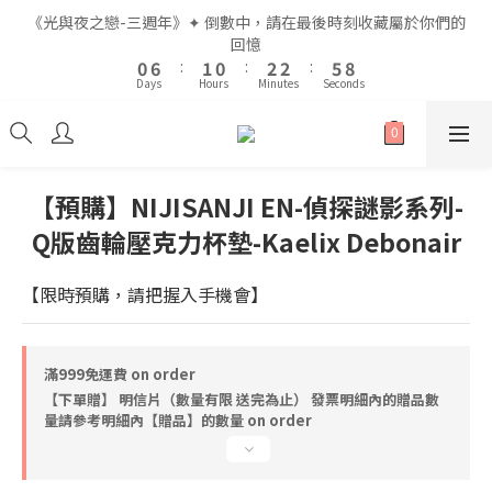
2
2
8
8
3
3
2
2
4
4
4
4
7
7
《光與夜之戀-三週年》✦ 倒數中，請在最後時刻收藏屬於你們的
《光與夜之戀-三週年》✦ 倒數中，請在最後時刻收藏屬於你們的
1
1
7
7
2
2
1
1
3
3
3
3
6
6
9
9
回憶
回憶
9
9
0
0
6
6
:
:
1
1
0
0
:
:
2
2
2
2
:
:
5
5
8
8
8
9
8
Days
Days
Hours
Hours
Minutes
Minutes
Seconds
Seconds
5
5
0
0
1
1
1
1
4
4
7
7
7
8
7
9
9
4
4
0
0
0
0
3
3
6
6
6
7
6
8
8
3
3
2
2
5
5
5
6
5
7
7
全館滿$999即享免運🚛
2
2
1
1
4
4
4
5
4
6
6
9
1
1
0
0
3
3
3
9
4
3
5
5
8
【預購】NIJISANJI EN-偵探謎影系列-
0
0
2
2
2
8
3
2
4
4
7
《光與夜之戀-三週年》✦ 倒數中，請在最後時刻收藏屬於你們的
Q版齒輪壓克力杯墊-Kaelix Debonair
1
1
1
7
2
1
3
3
6
9
回憶
0
0
0
6
:
1
0
:
2
2
:
5
8
Days
Hours
Minutes
Seconds
【限時預購，請把握入手機會】
5
0
1
1
4
7
4
0
0
3
6
3
2
5
2
1
4
滿999免運費 on order
1
0
3
【下單贈】 明信片（數量有限 送完為止） 發票明細內的贈品數
0
2
量請參考明細內【贈品】的數量 on order
1
0