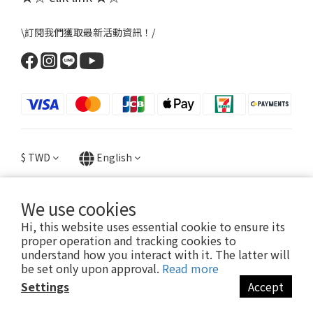
\訂閱我們獲取最新活動資訊！/
$
TWD
English
We use cookies
Hi, this website uses essential cookie to ensure its
提醒您，粉粉FANFANS不會以電話或簡訊方式通知變更付款方式。
proper operation and tracking cookies to
understand how you interact with it. The latter will
be set only upon approval.
Read more
2022 © FANFANS粉粉
Settings
Accept