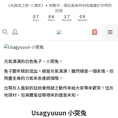
2
2
9
9
2
2
6
6
3
3
9
9
2
2
《光與夜之戀-三週年》✦ 倒數中，請在最後時刻收藏屬於你們的
《光與夜之戀-三週年》✦ 倒數中，請在最後時刻收藏屬於你們的
1
1
8
8
1
1
5
5
2
2
8
8
1
1
回憶
回憶
9
9
9
0
0
7
7
:
:
0
0
4
4
:
:
1
1
7
7
:
:
0
0
9
9
8
8
9
8
Days
Days
Hours
Hours
Minutes
Minutes
Seconds
Seconds
6
6
3
3
0
0
6
6
8
8
7
7
8
7
5
5
2
2
5
5
7
7
6
6
7
6
4
4
1
1
4
4
6
6
5
5
9
6
5
全館滿$999即享免運🚛
3
3
0
0
3
3
5
5
4
4
8
5
4
2
2
2
2
4
4
3
3
7
4
3
1
1
1
1
3
3
2
9
2
6
3
9
2
《光與夜之戀-三週年》✦ 倒數中，請在最後時刻收藏屬於你們的
0
0
0
0
2
2
1
8
1
5
2
8
1
回憶
元氣滿滿的白色兔子，小突兔。
1
1
0
7
:
0
4
:
1
7
:
0
9
0
0
Days
Hours
Minutes
Seconds
6
3
0
6
8
兔子跟年糕的混血。總是元氣滿滿！雖然總是一個表情，但
5
2
5
7
用盡全身的力氣來表達感情哦。
4
1
4
6
出現在人面前的話就會用謎之動作來給大家帶來歡笑！住在
3
0
3
5
2
2
4
地球村，但具體是從哪裡來的還是未知。
1
1
3
0
0
2
1
Usagyuuun 小突兔
0