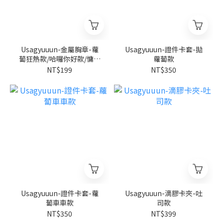
Usagyuuun-金屬胸章-蘿
Usagyuuun-證件卡套-拋
蔔狂熱款/哈囉你好款/慵懶
蘿蔔款
口水款
NT$199
NT$350
Usagyuuun-證件卡套-蘿
Usagyuuun-滴膠卡夾-吐
蔔車車款
司款
NT$350
NT$399