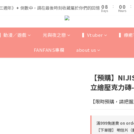
1
1
9
9
1
1
1
1
5
5
5
0
0
8
8
:
:
0
0
0
0
:
:
三週年》✦ 倒數中，請在最後時刻收藏屬於你們的回憶
三週年》✦ 倒數中，請在最後時刻收藏屬於你們的回憶
4
4
4
Days
Days
Hours
Hours
7
7
3
3
3
6
6
全館滿$999即享免運🚛
2
2
2
5
5
1
9
1
1
4
4
▍動漫／遊戲
光與夜之戀
▍Vtuber
▍療癒
0
8
:
0
0
:
三週年》✦ 倒數中，請在最後時刻收藏屬於你們的回憶
3
3
Days
Hours
7
2
2
FANFANS專欄
about us
6
1
1
5
0
0
4
3
【預購】NIJI
2
1
立繪壓克力磚-Ka
0
【限時預購，請把握
滿999免運費 on ord
【下單贈】 明信片（