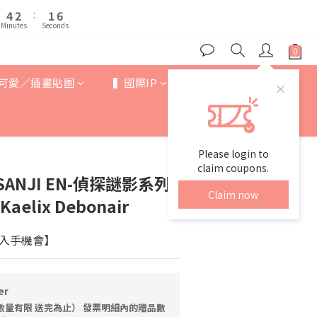
5
5
3
3
2
2
7
7
9
7
6
4
4
2
2
:
:
1
1
6
6
8
6
5
Minutes
Minutes
Seconds
Seconds
3
3
1
1
0
0
5
5
7
5
4
9
2
2
0
0
4
4
6
4
3
8
1
1
3
3
5
3
2
7
0
0
2
2
可愛／插畫貼圖
▍國際IP
▍歐美卡通
4
2
:
1
6
1
1
Minutes
Seconds
3
1
0
5
0
0
2
0
4
1
3
0
2
Please login to
1
claim coupons.
SANJI EN-偵探謎影系列-
0
Claim now
elix Debonair
入手機會】
er
數量有限 送完為止） 發票明細內的贈品數