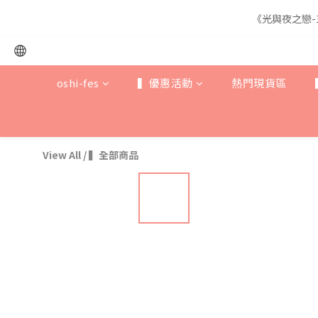
《光與夜之戀-
《光與夜之戀-
oshi-fes
▍優惠活動
熱門現貨區
《光與夜之戀-
View All
/
▍全部商品