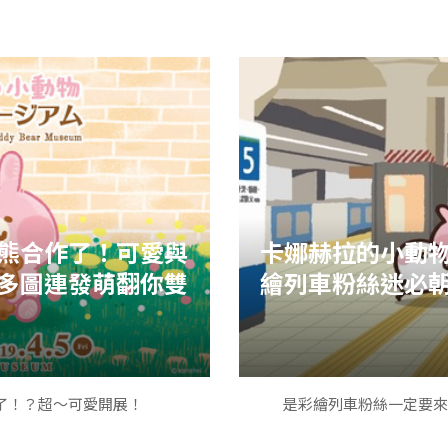
(圖源htt
是太工整了!點熱飲就可以選擇一
 Edge)是在美國加利福尼亞州的迪士尼
最近在香港正在舉辦超可愛的卡娜赫
可愛到開
國巴黎馬恩河谷華特迪士尼影城
Small animals萌樂豬
2019年開幕(夏季：加州迪士
呢
，法國則為2020年開幕。
熊合作了！可愛與
官方特地出了ＤＭ給大家看何
卡娜赫拉的小動
watch?v=Sowdv
多圖連發萌翻你雙
繪列車粉絲迷必
除了可愛的見面會之外還有特
了！？超～可愛開展！
是彩繪列車粉絲一定要來