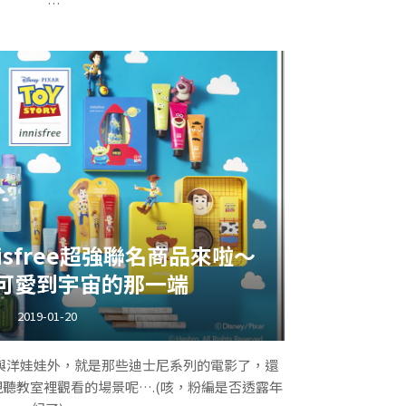
是不是覺得剛
兔跟P助的身影了，還不跟著搭上一波順便去旅
遊呢！
搖身一變！上頭布滿了超可愛的兔兔與P助
isfree超強聯名商品來啦～
可愛到宇宙的那一端
2019-01-20
與洋娃娃外，就是那些迪士尼系列的電影了，還
聽教室裡觀看的場景呢….(咳，粉編是否透露年