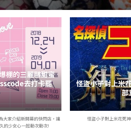
足球巧克力，小時候超級喜歡，現在市面上仍看得到~
學人手一隻，還要先塗在嘴唇上再吃掉，吃到最後就變成超尖口紅，
爆棚的三麗鷗甜蜜
老街上買得到，粉編上次買似乎是一片(四塊裝)十塊錢，被朋友笑了
scode去打卡罷
怪盜小子對上米
部
為大家介紹新開幕的快閃店，讓
怪盜小子對上米花死神
久的少女心一起動次動次!