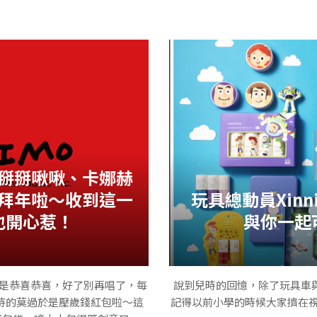
今天可愛的列車上居然出現了兔
animals.jp/
的小萌物的展覽，居然跟泰迪熊
這次西武鐵道遊川越號
掰掰啾啾、卡娜赫
拜年啦～收到這一
玩具總動員Xinn
也開心惹！
與你一起
館（伊豆テディベア・ミュージ
起去泰迪熊博物館打工為主的小
就是恭喜恭喜，好了別再唱了，每
說到兒時的回憶，除了玩具車
待的莫過於是壓歲錢紅包啦～這
記得以前小學的時候大家擠在視