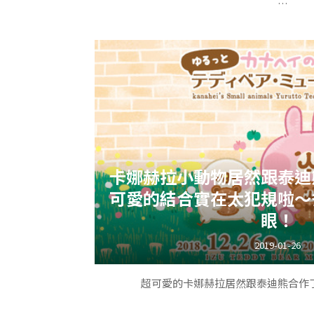
粉編一開始看到還納悶這是什麼?因為拉花實在
星際大戰: 銀河邊緣(Star Wars: Galaxy's
款角色的拉花喔~邊拿著
樂園、佛羅里達州迪士尼好萊塢影城，以及法
即將開幕的星際大戰主題園區，美國兩個地點預計
尼樂園；秋季：佛羅里達迪士尼好萊塢影城)
卡娜赫拉小動物居然跟泰迪
https://www.youtube.com/
可愛的結合實在太犯規啦～
眼！
2019-01-26
超可愛的卡娜赫拉居然跟泰迪熊合作