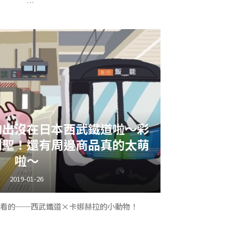
ps://reurl.cc/9p23V)
拉新年活動──置富Malls X Kanahei’s
年春節季！究竟現場有多少可愛的小土匪等著我們去照相
！讓我們繼續看下去
時會有活動，這些時間都可以看到可愛的Ｐ助跟
物出沒在日本西武鐵道啦～彩
兔兔喔！！
朝聖！還有周邊商品真的太萌
啦～
2019-01-26
別在會場設置的神社許願活動，以及可以製作超
可愛的紅包袋喔！
看的──西武鐵道×卡娜赫拉的小動物！