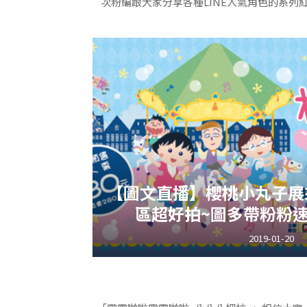
次粉編跟大家分享各種LINE人氣角色的系列
愛，自己留起來也可以算是一種漂亮的收藏，
～
我們先來看看這個在插畫界的
◢@kanahei_
總共有四種樣式，簡單大方的「
官方還特別出了影片去介紹
【圖文直播】櫻桃小丸子展
和滿版豐富的「心年快樂
區超好拍~圖多帶粉粉
2019-01-20
顏色也有分三種，黃色感覺起