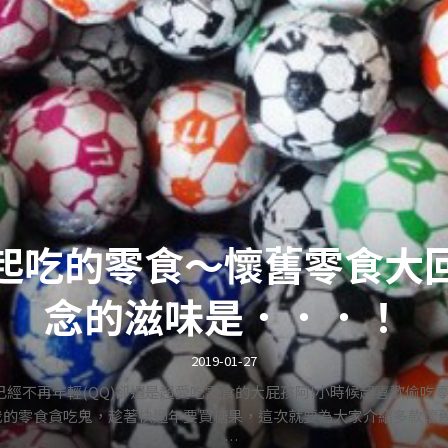
起吃的零食～懷舊零食大
念的滋味是．．．！
2019-01-27
已經不再年輕(QQ)卻還是超愛吃零食的大屁孩阿!小時候超喜歡偷吃
我的零食貪吃鬼，趁著快過年要買糖果，這次就要為大家介紹多款懷舊