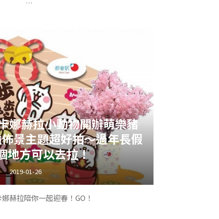
劇場版，除了年歲逐漸接近毛利小五郎以外，今
呢？是的，這是首次故事背景在新加坡展開！
，很清楚的知道，嗯，怪盜基德又來了。
sX卡娜赫拉小動物開辦萌樂豬
強佈景主題超好拍～過年長假
個地方可以去拉！
第一部問世後，至今已到第23部了，同時也是基德
一次出場在第三部《世紀末的魔術師》恰好是在
2019-01-26
及《迷宮的十字路》的監督兒玉兼嗣（こだま兼
）時期任內完成，可
卡娜赫拉陪你一起迎春！GO！