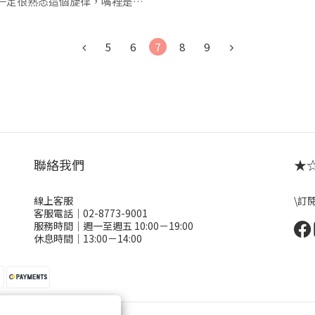
一定很熟悉這個旋律，嘴裡是不
是櫻桃小丸子!配合著最近的展
色的紅
起冒險吧!
5
6
7
8
9
、【富士山】、【海底世界】、
，好賺好賺!(文末附展覽資訊)
聯絡我們
★☆ 
來到奇幻的夢境世界!
線上客服
\訂
客服電話｜02-8773-9001
服務時間｜週一至週五 10:00－19:00
休息時間｜13:00－14:00
這個櫻桃小丸子神燈未免太Q!