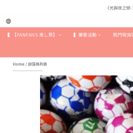
《光與夜之戀-
《光與夜之戀-
▍【FANFANS 推し祭】
▍優惠活動
熱門現貨
《光與夜之戀-
Home
/
部落格列表