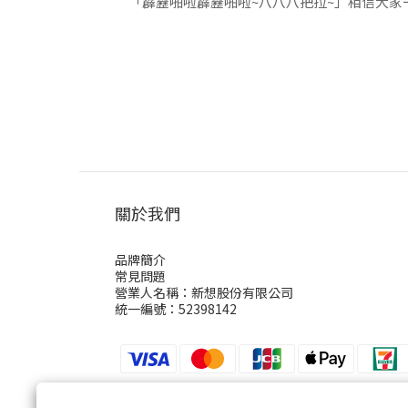
「霹靂啪啦霹靂啪啦~八八八把拉~」相信大家
是也跟著哼起歌來了呢?沒錯!這次要介紹的就
三款一入，三種顏
覽，讓我們跟著小丸子一
這次的展覽分為五個主題分別是【奇幻迴廊】
【遊樂園】、【魔幻迷宮】一個展覽有五個主題
關於我們
五個入口代表五個不同主題，歡迎大家
品牌簡介
常見問題
營業人名稱：新想股份有限公司
統一編號：52398142
【奇幻迴廊】
奇幻迴廊充滿鏡面，塑造出獨特的場景，可惡、