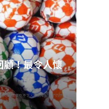
回顧！最令人懷
零食吃到正餐吃不下，等到年紀大了仍然
零食喔~