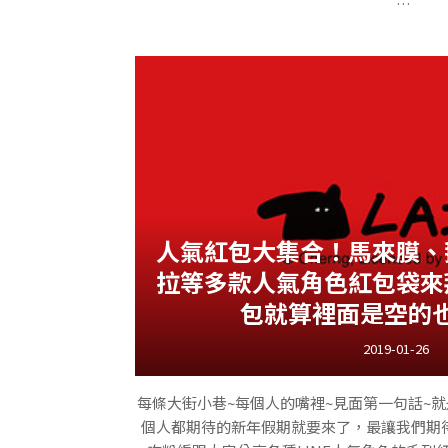
◢https://kanaheis-small-
最近粉編發現目前在日本正在展出這個超可愛
合作啦！！！
人氣紅包大集合！馬來膜、
◢@kanahei_
拉等多款人氣角色紅包袋來
包就算裡面是空的
即日起到今年四月將在靜岡伊豆的泰迪熊博物
アム）展出，然後這次的主題以兔兔跟Ｐ助一
2019-01-26
故事～
每條大街小巷~每個人的嘴裡~見面第一句話~
個人都期待的新年假期就要來了，最讓我們期