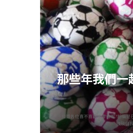
那些年我們一
不知道各位喜不喜歡吃零食呢?粉編是
放飛自