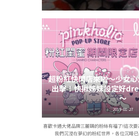
粉編記得小時候女同
超粉紅快閃店來啦～少女心
彈性超級軟Q的可樂糖，偶爾在
出擊！快揪姊妹設定好dres
～
2019-01-27
喜歡卡通大佬品牌三麗鷗的粉絲有福了!這次要
我們沉浸在夢幻的粉紅世界，各位沉睡已