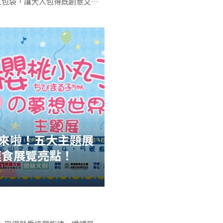
紅包袋，讓大人包得既創意又可
畢竟有包紅包習俗的國家不多啊
說到這裡，大家知道2019年即
消息粉編我就迫不及待的想
假……沒關係，現在有一個更
啦！ 而且最低入手價
老江湖「馬來膜」
玩具
福來」、「好運」
他們這次的故
電車的運行時刻可
來啦！五大主題展
」和「財寶」
西武鐵道推出西武川越一
速食展覽亮點！
45分鐘
來也是挺喜氣的呢
官方連運行時間表也超