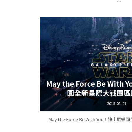
一看就超級好拍，那個美樂蒂球池，那
球池也太美，各位看到右上方美樂蒂香豔的(?
行!
May the Force Be Wi
園全新星際大戰園區
餐車當然不只是擺好看的，裡面賣了
2019-01-27
May the Force Be With You！
因為粉編喜歡吃東西，所以再放