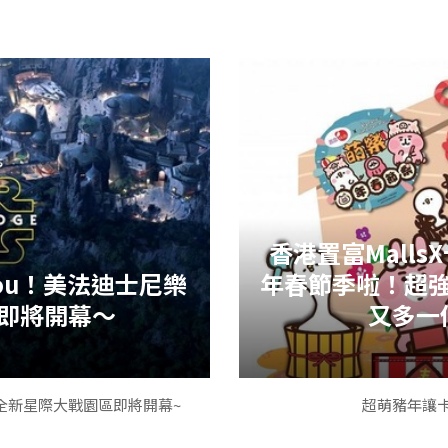
又來到一年一部的名偵探柯南
年劇場版還有什麼特別之處
個餐車，不要逼我QQ
)洗澡海報了，整間店都夢幻到不
從東寶釋出的預告來看
香港置富Mall
th You！美法迪士尼樂
年春節季啦！超
即將開幕～
又多一
自1997年名偵探柯南劇場版
不少精緻的輕食呢!
的第五度於劇場版中登場，第
小編最愛的《貝克街的亡靈》
嗣
迪士尼樂園全新星際大戰園區即將開幕~
超萌豬年讓
一張食物的照片!