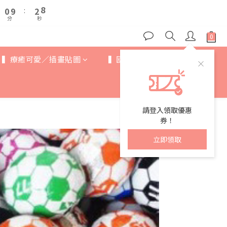
1
1
3
3
7
7
5
7
0
0
9
9
:
:
2
2
6
6
4
6
分
分
秒
秒
8
8
1
1
5
5
3
5
9
7
7
0
0
4
4
2
4
8
6
6
3
3
1
3
7
5
5
2
2
▍療癒可愛／插畫貼圖
▍國際IP
▍歐美卡通
0
9
:
2
6
4
4
1
1
分
秒
8
1
5
3
3
0
0
7
0
4
2
2
6
3
1
1
5
2
請登入領取優惠
0
0
4
1
券！
3
0
立即領取
2
1
0