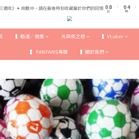
1
1
9
9
1
1
5
5
5
5
9
0
0
8
8
:
:
0
0
4
4
:
:
三週年》✦ 倒數中，請在最後時刻收藏屬於你們的回憶
三週年》✦ 倒數中，請在最後時刻收藏屬於你們的回憶
4
4
8
日
日
時
時
7
7
3
3
3
3
7
6
6
2
2
全館滿$999即享免運🚛
2
2
6
5
5
1
1
1
9
1
5
4
4
0
0
區
▍動漫／遊戲
光與夜之戀
▍Vtuber
0
8
:
0
4
:
三週年》✦ 倒數中，請在最後時刻收藏屬於你們的回憶
3
3
日
時
7
3
2
2
▍ FANFANS專欄
▍關於我們
6
2
1
1
5
1
0
0
4
0
3
2
1
0