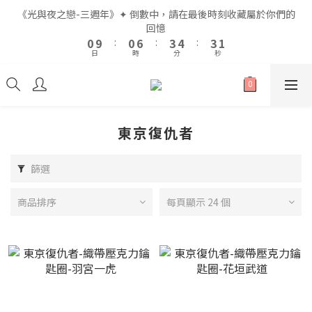
2
2
2
2
8
8
5
5
6
6
5
5
2
2
《光與夜之戀-三週年》✦ 倒數中，請在最後時刻收藏屬於你們的
《光與夜之戀-三週年》✦ 倒數中，請在最後時刻收藏屬於你們的
1
1
1
1
7
7
4
4
5
5
4
4
1
1
回憶
回憶
9
9
9
0
0
9
9
:
:
0
0
6
6
:
:
3
3
4
4
:
:
3
3
0
0
8
8
8
日
日
時
時
分
分
秒
秒
8
8
5
5
2
2
3
3
2
2
7
7
7
7
7
4
4
1
1
2
2
1
1
6
6
9
9
6
6
6
3
3
0
0
1
1
0
0
5
5
8
9
8
5
全館滿$999即享免運🚛
5
5
2
2
0
0
4
4
7
8
7
4
4
4
1
1
3
3
9
6
7
6
3
東京復仇者
3
3
0
0
2
2
8
5
6
5
2
《光與夜之戀-三週年》✦ 倒數中，請在最後時刻收藏屬於你們的
2
2
1
1
7
4
5
4
1
回憶
1
1
篩選
0
9
:
0
6
:
3
4
:
3
0
0
0
日
時
分
秒
8
5
2
3
2
7
4
1
2
1
商品排序
每頁顯示 24 個
6
3
0
1
0
5
2
0
4
1
3
0
2
1
0