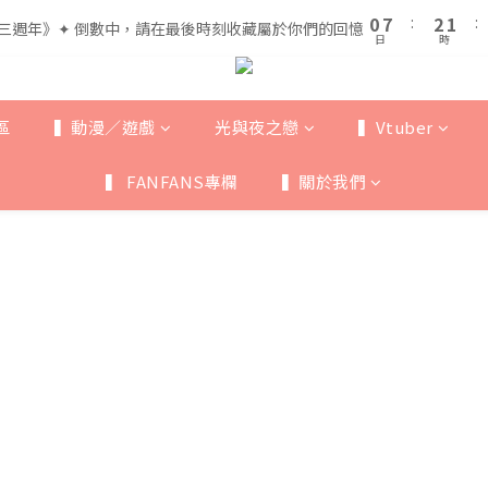
1
1
8
8
3
3
2
2
5
7
6
0
0
7
7
:
:
2
2
1
1
:
:
三週年》✦ 倒數中，請在最後時刻收藏屬於你們的回憶
三週年》✦ 倒數中，請在最後時刻收藏屬於你們的回憶
4
6
5
日
日
時
時
6
6
1
1
0
0
3
5
4
5
5
0
0
全館滿$999即享免運🚛
2
9
4
3
4
4
1
8
3
2
3
3
區
▍動漫／遊戲
光與夜之戀
▍Vtuber
0
7
:
2
1
:
三週年》✦ 倒數中，請在最後時刻收藏屬於你們的回憶
2
2
日
時
6
1
0
1
1
▍ FANFANS專欄
▍關於我們
5
0
0
0
4
3
2
1
0