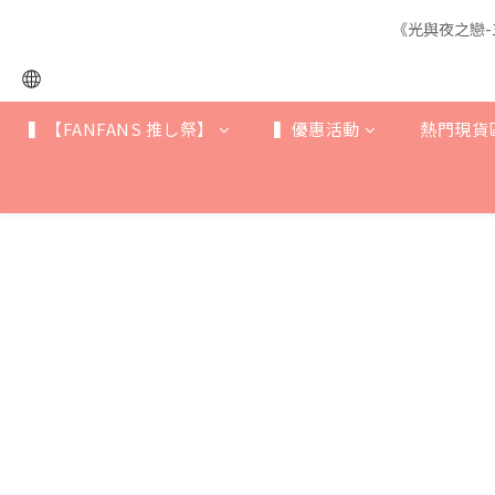
《光與夜之戀-
《光與夜之戀-
▍【FANFANS 推し祭】
▍優惠活動
熱門現貨
《光與夜之戀-