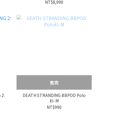
NT$8,990
售完
 2:
DEATH STRANDING BBPOD Polo
衫-M
NT$990