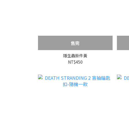
售完
隱生蟲掛件黃
NT$450