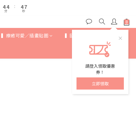
5
5
5
5
5
5
7
7
9
9
9
4
4
4
4
:
:
4
4
6
6
8
8
8
分
分
秒
秒
3
3
3
3
3
3
5
5
7
7
7
9
2
2
2
2
2
2
4
4
6
6
6
8
1
1
1
1
1
1
3
3
5
5
5
7
0
0
0
0
0
0
2
2
▍療癒可愛／插畫貼圖
▍國際IP
▍歐美卡通
4
4
:
4
6
1
1
分
秒
3
3
3
5
0
0
2
2
2
4
1
1
1
3
0
0
0
2
請登入領取優惠
1
券！
0
立即領取