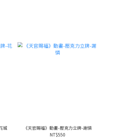
花城
《天官賜福》動畫-壓克力立牌-謝憐
NT$550