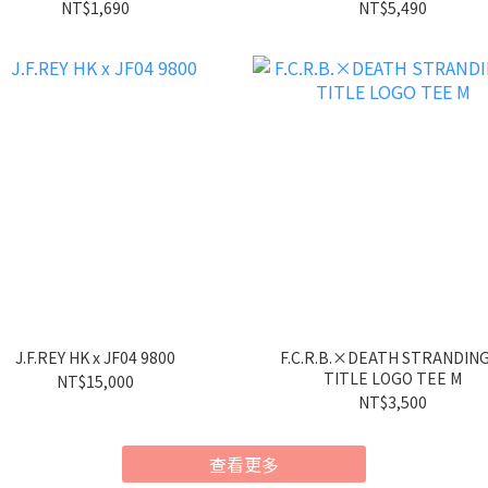
NT$1,690
NT$5,490
J.F.REY HK x JF04 9800
F.C.R.B.×DEATH STRANDING
TITLE LOGO TEE M
NT$15,000
NT$3,500
查看更多