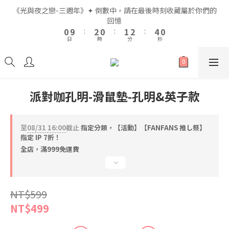
7
7
6
6
2
2
4
4
2
2
3
3
4
4
《光與夜之戀-三週年》✦ 倒數中，請在最後時刻收藏屬於你們的
《光與夜之戀-三週年》✦ 倒數中，請在最後時刻收藏屬於你們的
6
6
5
5
1
1
3
3
1
1
2
2
3
3
回憶
回憶
9
9
5
5
4
4
0
0
9
9
:
:
2
2
0
0
:
:
1
1
2
2
:
:
8
8
9
4
4
3
3
日
日
時
時
分
分
秒
秒
8
8
1
1
0
0
1
1
7
9
7
8
9
3
3
2
2
7
7
0
0
0
0
6
8
6
7
8
2
2
1
1
9
6
6
5
7
5
6
7
1
1
0
0
全館滿$999即享免運🚛
9
8
5
5
4
6
4
5
6
0
0
8
7
4
4
3
5
3
4
5
派對咖孔明-滑鼠墊-孔明&英子款
7
6
3
3
2
4
2
3
4
《光與夜之戀-三週年》✦ 倒數中，請在最後時刻收藏屬於你們的
6
5
2
2
1
3
1
2
3
回憶
5
4
1
1
0
9
:
2
0
:
1
2
:
至
08/31 16:00
截止
指定分類，【活動】【FANFANS 推し祭】
4
3
0
0
日
時
分
秒
8
1
0
1
指定 IP 7折！
3
2
7
0
0
全店，滿999免運費
2
1
6
1
0
5
0
4
NT$599
3
2
NT$499
1
0