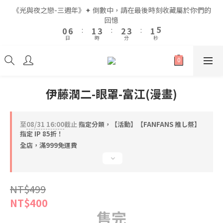
2
2
8
8
3
3
5
5
4
4
5
5
3
3
6
6
《光與夜之戀-三週年》✦ 倒數中，請在最後時刻收藏屬於你們的
《光與夜之戀-三週年》✦ 倒數中，請在最後時刻收藏屬於你們的
1
1
7
7
2
2
4
4
3
3
4
4
2
2
5
5
回憶
回憶
9
0
0
6
6
:
:
1
1
3
3
:
:
2
2
3
3
:
:
1
1
4
4
8
9
9
日
日
時
時
分
分
秒
秒
5
5
0
0
2
2
1
1
2
2
0
0
3
3
7
8
9
8
4
4
1
1
0
0
1
1
2
2
6
7
9
8
9
7
3
3
0
0
0
0
1
1
5
6
8
7
8
6
9
全館滿$999即享免運🚛
2
2
0
0
4
5
7
6
7
5
8
1
1
3
9
4
6
5
6
4
7
伊藤潤二-眼罩-富江(漫畫)
0
0
2
8
3
5
4
5
3
6
《光與夜之戀-三週年》✦ 倒數中，請在最後時刻收藏屬於你們的
1
7
2
4
3
4
2
5
回憶
0
6
:
1
3
:
2
3
:
1
4
至
08/31 16:00
截止
指定分類，【活動】【FANFANS 推し祭】
日
時
分
秒
5
0
2
1
2
0
3
指定 IP 85折！
4
1
0
1
2
全店，滿999免運費
3
0
0
1
2
0
1
NT$499
0
NT$400
售完