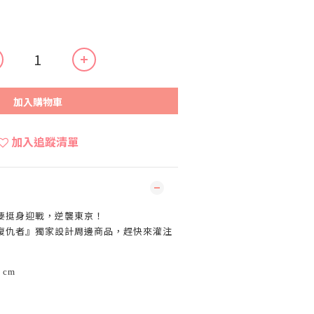
加入購物車
加入追蹤清單
要挺身迎戰，逆襲東京！
復仇者』獨家設計周邊商品，趕快來灌注
 cm