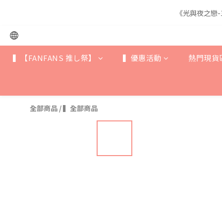
《光與夜之戀-
《光與夜之戀-
▍【FANFANS 推し祭】
▍優惠活動
熱門現貨
《光與夜之戀-
全部商品
/
▍全部商品