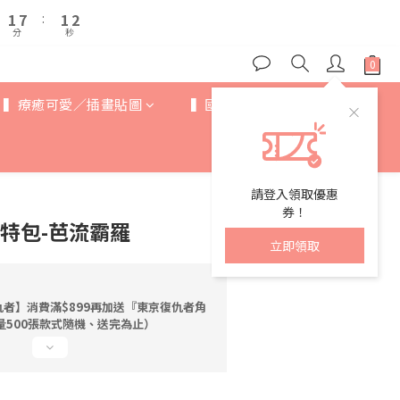
2
2
8
8
2
2
3
3
6
6
7
1
1
7
7
:
:
1
1
2
2
5
5
6
分
分
秒
秒
0
0
6
6
0
0
1
1
4
4
5
5
5
0
0
3
9
3
4
4
4
2
8
2
3
3
3
▍療癒可愛／插畫貼圖
▍國際IP
▍歐美卡通
1
7
:
1
2
2
2
分
秒
0
6
0
1
1
1
5
0
0
0
4
3
請登入領取優惠
2
券！
特包-芭流霸羅
1
立即領取
0
者】消費滿$899再加送『東京復仇者角
量500張款式隨機、送完為止）