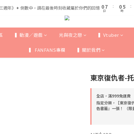
1
1
8
8
1
1
6
6
5
5
0
0
7
7
:
:
0
0
5
5
:
:
三週年》✦ 倒數中，請在最後時刻收藏屬於你們的回憶
三週年》✦ 倒數中，請在最後時刻收藏屬於你們的回憶
4
4
9
日
日
時
時
6
6
4
4
3
3
8
5
5
3
3
全館滿$999即享免運🚛
2
9
2
7
4
4
2
2
1
8
1
6
3
3
1
1
區
▍動漫／遊戲
光與夜之戀
▍Vtuber
0
7
:
0
5
:
三週年》✦ 倒數中，請在最後時刻收藏屬於你們的回憶
2
2
0
0
日
時
6
4
1
1
▍ FANFANS專欄
▍關於我們
5
3
0
0
4
2
3
1
2
0
東京復仇者-托
1
0
全店，滿999免運費
指定分類，【東京復仇
色書籤』一張！ （限