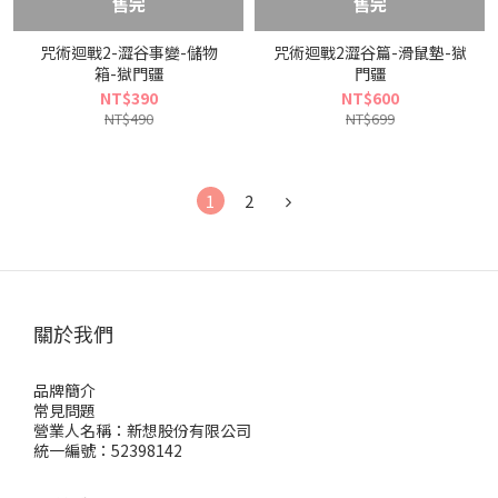
售完
售完
咒術迴戰2-澀谷事變-儲物
咒術迴戰2澀谷篇-滑鼠墊-獄
箱-獄門疆
門疆
NT$390
NT$600
NT$490
NT$699
1
2
關於我們
品牌簡介
常見問題
營業人名稱：新想股份有限公司
統一編號：52398142