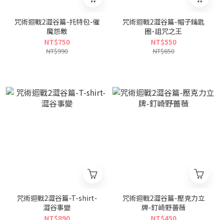
咒術迴戰2澀谷篇-托特包-催
咒術迴戰2澀谷篇-帽子鑰匙
魔怨敵
圈-詛咒之王
NT$750
NT$550
NT$990
NT$650
咒術迴戰2澀谷篇-T-shirt-
咒術迴戰2澀谷篇-壓克力立
澀谷事變
牌-釘崎野薔薇
NT$890
NT$450