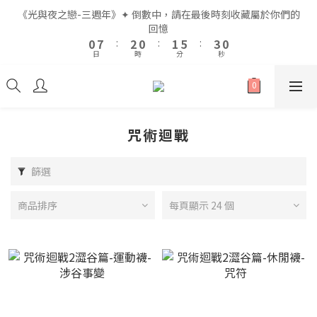
2
2
9
9
4
4
2
2
3
3
7
7
4
4
《光與夜之戀-三週年》✦ 倒數中，請在最後時刻收藏屬於你們的
《光與夜之戀-三週年》✦ 倒數中，請在最後時刻收藏屬於你們的
1
1
8
8
3
3
1
1
2
2
6
6
3
3
回憶
回憶
9
9
9
9
0
0
7
7
:
:
2
2
0
0
:
:
1
1
5
5
:
:
2
2
8
8
9
日
日
時
時
分
分
秒
秒
8
8
6
6
1
1
0
0
4
4
1
1
7
9
7
8
9
7
7
5
5
0
0
3
3
0
0
6
8
6
7
8
6
6
4
4
2
2
5
7
5
6
7
全館滿$999即享免運🚛
5
5
3
3
1
1
4
6
4
5
9
6
4
4
2
2
0
0
3
5
3
4
8
5
咒術迴戰
3
3
1
1
2
9
4
2
3
7
4
《光與夜之戀-三週年》✦ 倒數中，請在最後時刻收藏屬於你們的
2
2
0
0
1
8
3
1
2
6
3
回憶
1
1
9
篩選
0
7
:
2
0
:
1
5
:
2
0
0
日
時
分
秒
8
6
1
0
4
1
7
5
0
3
0
商品排序
每頁顯示 24 個
6
4
2
5
3
1
4
2
0
3
1
2
0
1
0