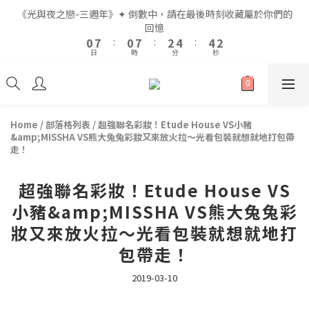
2
2
9
9
2
2
9
9
4
4
6
6
6
6
2
2
《光與夜之戀-三週年》✦ 倒數中，請在最後時刻收藏屬於你們的
《光與夜之戀-三週年》✦ 倒數中，請在最後時刻收藏屬於你們的
1
1
8
8
1
1
8
8
3
3
5
5
5
5
1
1
回憶
回憶
9
9
9
0
0
7
7
:
:
0
0
7
7
:
:
2
2
4
4
:
:
4
4
0
0
8
8
8
日
日
時
時
分
分
秒
秒
6
6
6
6
1
1
3
3
3
3
7
7
9
7
5
5
5
5
0
0
2
2
2
2
6
6
8
6
4
4
4
4
1
1
1
1
5
5
7
9
9
5
全館滿$999即享免運🚛
3
3
3
3
0
0
0
0
4
4
6
8
8
4
2
2
2
2
3
3
5
7
7
3
Home
/
部落格列表
/
超強聯名彩妝！Etude House VS小豬
1
1
1
1
&amp;MISSHA VS熊大兔兔彩妝又來放火拉～光看包裝就想就地打包帶
2
9
2
9
4
6
6
2
《光與夜之戀-三週年》✦ 倒數中，請在最後時刻收藏屬於你們的
0
0
0
0
走！
1
8
1
8
3
5
5
1
回憶
0
7
:
0
7
:
2
4
:
4
0
日
時
分
秒
6
6
1
3
3
超強聯名彩妝！Etude House VS
5
5
0
2
2
小豬&amp;MISSHA VS熊大兔兔彩
4
4
1
1
妝又來放火拉～光看包裝就想就地打
3
3
0
0
2
2
包帶走！
1
1
0
0
2019-03-10