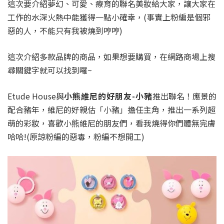
這次要介紹夢幻、可愛、療育的聯名美妝給大家，讓大家在
工作的水深火熱中能獲得一點小確幸，(事實上粉編是個邪
惡的人，不能只有我被燒到哼哼)
這次介紹多款品牌的商品，如果想要購買，在網路商場上搜
尋關鍵字就可以找到囉~
Etude House與
小熊維尼的好朋友-小豬
推出聯名！應景的
配合豬年，維尼的好親估「小豬」擔任主角，推出一系列超
萌的彩妝，喜歡小熊維尼的朋友們，看我燒得你們體無完膚
哈哈!(原諒粉編的惡毒，粉編不想開工)