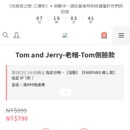
2
2
9
9
3
3
2
2
2
2
5
5
6
6
3
3
《光與夜之戀-三週年》✦ 倒數中，請在最後時刻收藏屬於你們的
《光與夜之戀-三週年》✦ 倒數中，請在最後時刻收藏屬於你們的
1
1
8
8
2
2
1
1
1
1
4
4
5
5
2
2
回憶
回憶
9
9
9
0
0
7
7
:
:
1
1
0
0
:
:
0
0
3
3
:
:
4
4
1
1
8
9
8
8
9
日
日
時
時
分
分
秒
秒
6
6
0
0
2
2
3
3
0
0
7
8
7
7
8
5
5
1
1
2
2
6
7
6
6
9
7
4
4
0
0
1
1
5
6
5
5
8
9
6
全館滿$999即享免運🚛
3
3
0
0
4
5
4
4
7
8
5
2
2
3
4
3
3
6
7
4
Tom and Jerry-老帽-Tom側臉款
1
1
2
9
3
2
2
5
6
3
《光與夜之戀-三週年》✦ 倒數中，請在最後時刻收藏屬於你們的
0
0
1
8
2
1
1
4
5
2
回憶
0
7
:
1
0
:
0
3
:
4
1
至
08/31 16:00
截止
指定分類，【活動】【FANFANS 推し祭】
日
時
分
秒
6
0
2
3
0
指定 IP 7折！
5
1
2
全店，滿999免運費
4
0
1
3
0
2
NT$999
1
0
NT$790