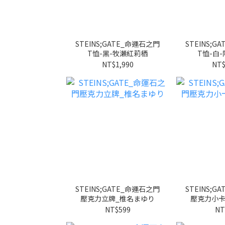
STEINS;GATE_命運石之門
STEINS;
T恤-黑-牧瀬紅莉栖
T恤-白
NT$1,990
NT$
STEINS;GATE_命運石之門
STEINS;
壓克力立牌_椎名まゆり
壓克力小卡
NT$599
NT