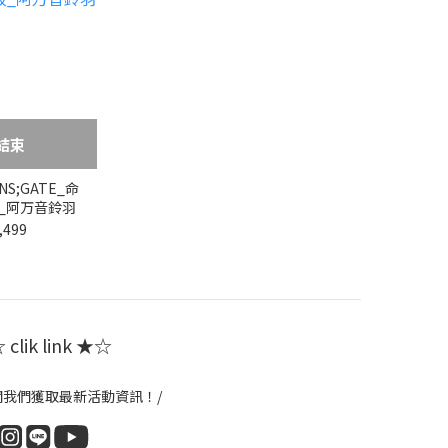
結束
S;GATE_命
_阿万音鈴羽
,499
clik link ★☆
閱我們獲取最新活動資訊！/