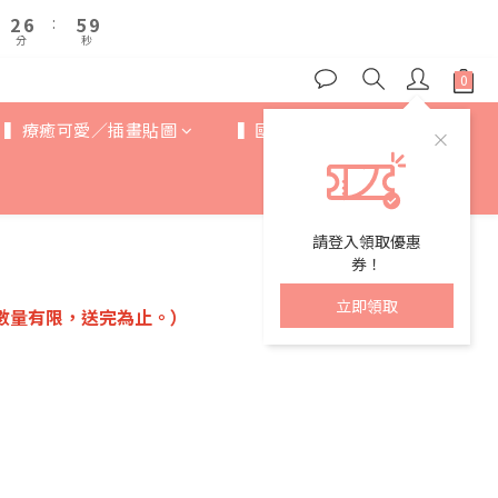
3
3
7
7
6
6
9
9
7
2
2
6
6
:
:
5
5
8
8
6
9
分
分
秒
秒
1
1
5
5
4
4
7
7
5
9
8
0
0
4
4
3
3
6
6
4
8
7
3
3
2
2
5
5
3
7
6
9
2
2
1
1
4
4
▍療癒可愛／插畫貼圖
▍國際IP
▍歐美卡通
2
6
:
5
8
1
1
0
0
3
3
分
秒
1
5
4
7
0
0
2
2
0
4
3
6
1
1
3
2
5
0
0
2
1
4
請登入領取優惠
1
0
3
券！
0
2
立即領取
1
，數量有限，送完為止。）
0