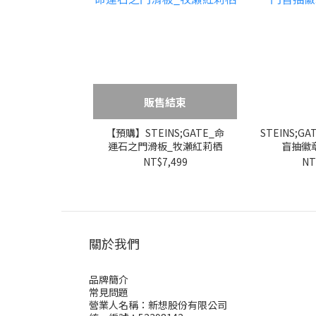
販售結束
【預購】STEINS;GATE_命
STEINS;
運石之門滑板_牧瀬紅莉栖
盲抽徽章
NT$7,499
NT
關於我們
品牌簡介
常見問題
營業人名稱：新想股份有限公司