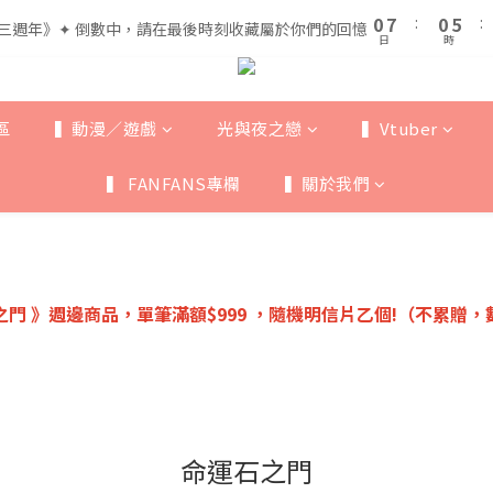
1
1
8
8
1
1
6
6
5
5
0
0
7
7
:
:
0
0
5
5
:
:
三週年》✦ 倒數中，請在最後時刻收藏屬於你們的回憶
三週年》✦ 倒數中，請在最後時刻收藏屬於你們的回憶
4
4
9
日
日
時
時
6
6
4
4
3
3
8
5
5
3
3
全館滿$999即享免運🚛
2
9
2
7
4
4
2
2
1
8
1
6
3
3
1
1
區
▍動漫／遊戲
光與夜之戀
▍Vtuber
0
7
:
0
5
:
三週年》✦ 倒數中，請在最後時刻收藏屬於你們的回憶
2
2
0
0
日
時
6
4
1
1
▍ FANFANS專欄
▍關於我們
5
3
0
0
4
2
3
1
2
0
1
0
門 》週邊商品，單筆滿額$999 ，隨機明信片乙個!（不累贈
命運石之門