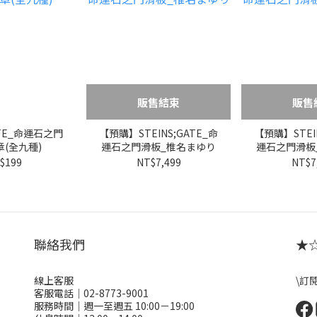
販售結束
販售
GATE_命運石之門
【預購】STEINS;GATE_命
【預購】STEIN
(全九種)
運石之門滑板_椎名まゆり
運石之門滑板
$199
NT$7,499
NT$7
聯絡我們
★☆ 
線上客服
\訂
客服電話｜02-8773-9001
服務時間｜週一至週五 10:00－19:00