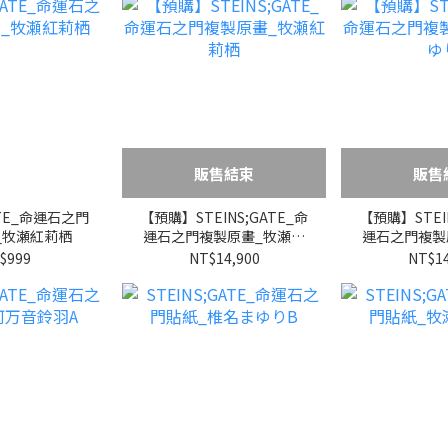
販售結束
販售
GATE_命運石之門
【預購】STEINS;GATE_命
【預購】STEIN
_牧瀬紅莉栖
運石之門複製原畫_牧瀬紅
運石之門複製
莉栖
ゆ
$999
NT$14,900
NT$14