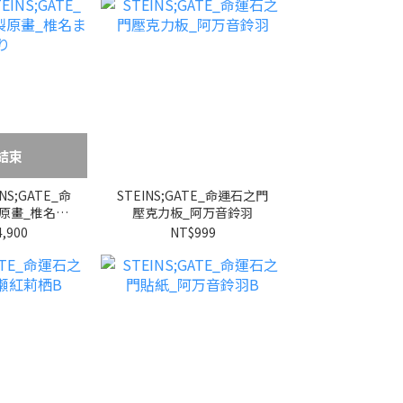
結束
S;GATE_命
STEINS;GATE_命運石之門
原畫_椎名ま
壓克力板_阿万音鈴羽
り
,900
NT$999