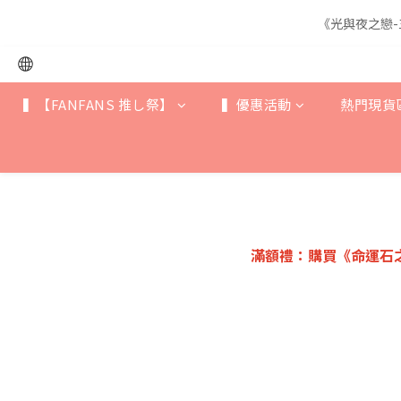
《光與夜之戀-
《光與夜之戀-
▍【FANFANS 推し祭】
▍優惠活動
熱門現貨
《光與夜之戀-
滿額禮：購買《命運石之