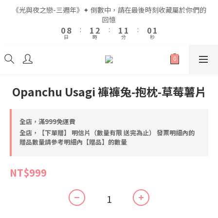
2
2
3
3
4
4
3
3
3
3
2
2
3
3
《光與夜之戀-三週年》✦ 倒數中，請在最後時刻收藏屬於你們的
《光與夜之戀-三週年》✦ 倒數中，請在最後時刻收藏屬於你們的
1
1
9
9
2
2
3
3
2
2
2
2
1
1
2
2
回憶
回憶
9
9
0
0
8
8
:
:
1
1
2
2
:
:
1
1
1
1
:
:
0
0
1
1
8
9
9
9
8
9
日
日
時
時
分
分
秒
秒
7
7
0
0
1
1
0
0
0
0
0
0
7
8
9
8
8
7
8
6
6
0
0
6
7
8
7
7
6
7
5
5
5
6
7
6
6
5
6
全館滿$999即享免運🚛
4
4
4
5
6
5
5
4
5
3
3
3
4
5
4
4
3
4
Opanchu Usagi 褲褲兔-抱枕-草莓薯片
2
2
2
3
4
3
3
2
3
《光與夜之戀-三週年》✦ 倒數中，請在最後時刻收藏屬於你們的
1
1
1
9
2
3
2
2
1
2
回憶
0
0
0
8
:
1
2
:
1
1
:
0
1
全店，滿999免運費
日
時
分
秒
7
0
1
0
0
0
全店，【下單贈】 明信片（數量有限 送完為止） 發票明細內的
6
0
贈品數量請參考明細內【贈品】的數量
5
4
NT$999
3
2
1
0