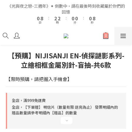
2
2
4
4
4
4
2
2
2
2
2
2
《光與夜之戀-三週年》✦ 倒數中，請在最後時刻收藏屬於你們的
《光與夜之戀-三週年》✦ 倒數中，請在最後時刻收藏屬於你們的
1
1
9
9
3
3
3
3
1
1
1
1
1
1
9
9
回憶
回憶
9
9
9
9
0
0
8
8
:
:
2
2
2
2
:
:
0
0
0
0
:
:
0
0
8
8
8
8
8
8
日
日
時
時
分
分
秒
秒
7
7
1
1
1
1
7
7
7
9
9
7
7
7
6
6
0
0
0
0
6
6
6
8
8
6
6
6
5
5
5
5
5
7
7
5
5
5
全館滿$999即享免運🚛
4
4
4
4
4
6
6
4
4
4
3
3
3
3
3
5
5
3
3
3
【預購】NIJISANJI EN-偵探謎影系列-
2
2
2
2
2
4
4
2
2
2
《光與夜之戀-三週年》✦ 倒數中，請在最後時刻收藏屬於你們的
立繪相框金屬別針-盲抽-共6款
1
1
1
1
1
9
3
3
1
1
1
9
回憶
0
0
0
0
0
8
:
2
2
:
0
0
:
0
8
日
時
分
秒
【限時預購，請把握入手機會】
7
1
1
7
6
0
0
6
5
5
4
4
全店，滿999免運費
3
3
全店，【下單贈】 明信片（數量有限 送完為止） 發票明細內的
2
2
贈品數量請參考明細內【贈品】的數量
1
1
0
0