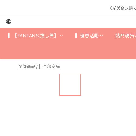
《光與夜之戀-
《光與夜之戀-
▍【FANFANS 推し祭】
▍優惠活動
熱門現貨
《光與夜之戀-
全部商品
/
▍全部商品