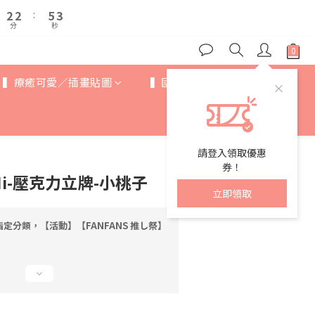
3
3
3
3
6
6
4
4
7
7
8
2
2
2
2
:
:
5
5
3
3
6
6
9
7
分
分
秒
秒
1
1
1
1
4
4
2
2
5
5
8
6
0
0
0
0
3
3
1
1
4
4
7
5
2
2
0
0
3
3
6
4
1
1
▍療癒可愛／插畫貼圖
▍國際IP
▍歐美卡通
2
2
:
5
3
0
0
分
秒
1
1
4
2
0
0
3
1
2
0
1
請登入領取優惠
0
券！
Mi-壓克力立牌-小桃子
立即領取
定分類，【活動】【FANFANS 推し祭】