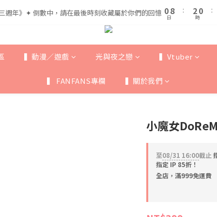
1
1
9
9
3
3
1
1
5
7
5
0
0
8
8
:
:
2
2
0
0
:
:
三週年》✦ 倒數中，請在最後時刻收藏屬於你們的回憶
三週年》✦ 倒數中，請在最後時刻收藏屬於你們的回憶
4
6
4
日
日
時
時
7
7
1
1
3
5
3
6
6
0
0
全館滿$999即享免運🚛
2
4
2
5
5
1
9
3
1
4
4
區
▍動漫／遊戲
光與夜之戀
▍Vtuber
0
8
:
2
0
:
三週年》✦ 倒數中，請在最後時刻收藏屬於你們的回憶
3
3
日
時
7
1
2
2
▍ FANFANS專欄
▍關於我們
6
0
1
1
5
0
0
4
3
小魔女DoRe
2
1
0
至
08/31 16:00
截止
指
指定 IP 85折！
全店，滿999免運費