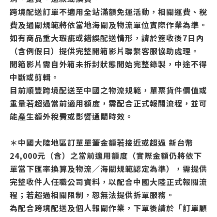
跨境配送訂單不適用全站滿額免運活動，相關運費、稅
費及通關規範將依當地海關及物流單位實際作業為準。
如有商品重大瑕疵或錯誤配送情形，請於簽收後7日內
（含例假日）提供完整開箱影片聯繫客服協助處理。
開箱影片需自外箱未拆封狀態開始完整錄製，中途不得
中斷或剪輯。
目前順豐跨境配送至中國之物流規範，單票貨件價值或
重量若超過當前適用額度，需配合正式報關流程，並可
能產生額外稅費或影響通關時效。
＊中國大陸地區訂單單筆金額若接近或超過 新台幣
24,000元（含）之當前適用額度（實際金額仍將依下
單當下匯率換算及物流／海關規範認定為準），需提供
完整收件人任職公司資料，以配合中國大陸正式報關流
程；若超過相關限制，恕無法提供拆單服務。
為配合跨境配送及個人報關作業，下單後請於「訂單顧