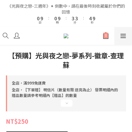
2
2
2
2
5
5
5
5
6
6
《光與夜之戀-三週年》✦ 倒數中，請在最後時刻收藏屬於你們的
《光與夜之戀-三週年》✦ 倒數中，請在最後時刻收藏屬於你們的
1
1
1
1
4
4
4
4
5
5
9
9
回憶
回憶
9
9
0
0
9
9
:
:
0
0
9
9
:
:
3
3
3
3
:
:
4
4
8
8
8
8
日
日
時
時
分
分
秒
秒
8
8
8
8
2
2
2
2
3
3
7
7
7
7
7
7
7
7
1
1
1
1
2
2
6
6
6
6
9
9
6
6
6
6
0
0
0
0
1
1
5
5
5
5
8
8
9
全館滿$999即享免運🚛
5
5
5
5
0
0
4
4
4
4
7
7
8
4
4
4
4
3
3
3
3
6
6
7
【預購】光與夜之戀-夢系列-徽章-查理
3
3
3
3
2
2
2
2
5
5
6
《光與夜之戀-三週年》✦ 倒數中，請在最後時刻收藏屬於你們的
蘇
2
2
2
2
1
1
1
1
4
4
5
9
回憶
1
1
1
1
0
0
0
9
:
0
9
:
3
3
:
4
8
0
0
0
0
日
時
分
秒
8
8
2
2
3
7
全店，滿999免運費
7
7
1
1
2
6
全店，【下單贈】 明信片（數量有限 送完為止） 發票明細內的
6
6
0
0
1
5
贈品數量請參考明細內【贈品】的數量
5
5
0
4
4
4
3
3
3
2
2
2
1
NT$250
1
1
0
0
0