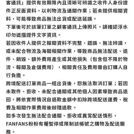
客通訊」提供有效期限內且清晰可辨識之收件人身份證
件正反面資料，以利物流及通關作業；若未提供相關資
料，可能導致商品無法出貨或配送延誤。
下單後可於該筆訂單之顧客通訊上傳照片，請確認浮水
印勿遮擋證件文字資訊。
若因收件人提供之報關資料不完整、錯誤、無法辨識，
或未配合物流及海關相關作業，導致商品無法配送、退
件、銷毀、額外費用產生或其他損失（包含但不限於物
流、報關及倉儲費用），相關責任及費用需由訂購人自
行負擔。
跨境配送訂單商品一經出貨後，恕無法取消訂單；若因
未取件、拒收、未配合通關或其他個人因素導致商品退
回，將依實際情況自退款金額中扣除跨境配送運費、稅
費及相關作業費用後辦理退款。
如多次發生無法配合通關、拒收或異常配送情形，
FANFANS粉粉有權暫停或限制該帳號之購物及配送服
務。