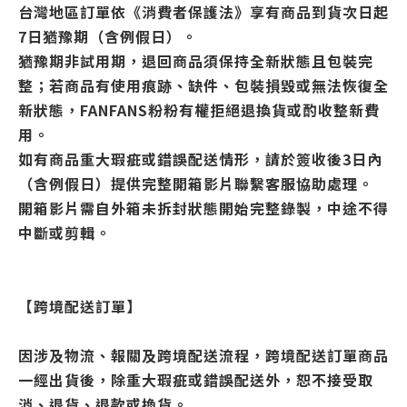
台灣地區訂單依《消費者保護法》享有商品到貨次日起
7日猶豫期（含例假日）。
猶豫期非試用期，退回商品須保持全新狀態且包裝完
整；若商品有使用痕跡、缺件、包裝損毀或無法恢復全
新狀態，FANFANS粉粉有權拒絕退換貨或酌收整新費
用。
如有商品重大瑕疵或錯誤配送情形，請於簽收後3日內
（含例假日）提供完整開箱影片聯繫客服協助處理。
開箱影片需自外箱未拆封狀態開始完整錄製，中途不得
中斷或剪輯。
【跨境配送訂單】
因涉及物流、報關及跨境配送流程，跨境配送訂單商品
一經出貨後，除重大瑕疵或錯誤配送外，恕不接受取
消、退貨、退款或換貨。