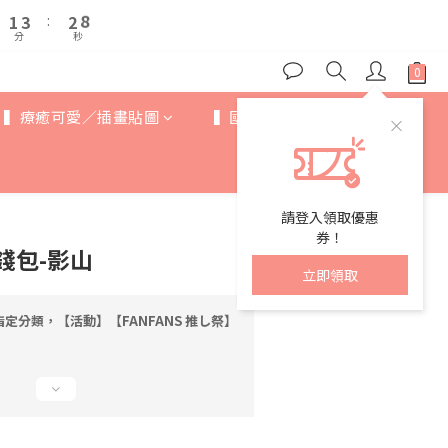
2
2
4
4
3
3
8
8
6
8
7
1
1
3
3
:
:
2
2
7
7
5
7
6
分
分
秒
秒
0
0
2
2
1
1
6
6
4
6
5
1
1
0
0
5
5
3
5
4
9
0
0
4
4
2
4
3
8
3
3
▍療癒可愛／插畫貼圖
▍國際IP
▍歐美卡通
1
3
:
2
7
2
2
分
秒
0
2
1
6
1
1
1
0
5
0
0
0
4
3
請登入領取優惠
2
券！
零錢包-影山
1
立即領取
0
定分類，【活動】【FANFANS 推し祭】