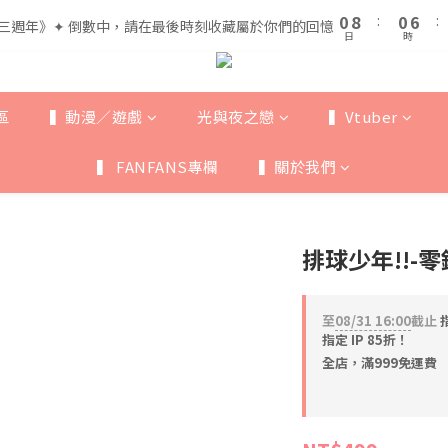
1
1
9
9
1
1
7
7
5
5
0
0
8
8
:
:
0
0
6
6
:
:
三週年》✦ 倒數中，請在最後時刻收藏屬於你們的回憶
三週年》✦ 倒數中，請在最後時刻收藏屬於你們的回憶
4
4
日
日
時
時
7
7
5
5
3
3
9
6
6
4
4
全館滿$999即享免運🚛
2
2
8
5
5
3
3
1
9
1
7
4
4
2
2
區
▍動漫／遊戲
光與夜之戀
▍Vtuber
0
8
:
0
6
:
三週年》✦ 倒數中，請在最後時刻收藏屬於你們的回憶
3
3
1
1
日
時
7
5
2
2
0
0
▍ FANFANS專欄
▍關於我們
6
4
1
1
5
3
0
0
4
2
3
1
排球少年!!-
2
0
1
0
至
08/31 16:00
截止
指
指定 IP 85折！
全店，滿999免運費