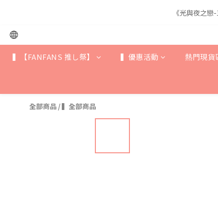
《光與夜之戀-
《光與夜之戀-
▍【FANFANS 推し祭】
▍優惠活動
熱門現貨
《光與夜之戀-
全部商品
/
▍全部商品