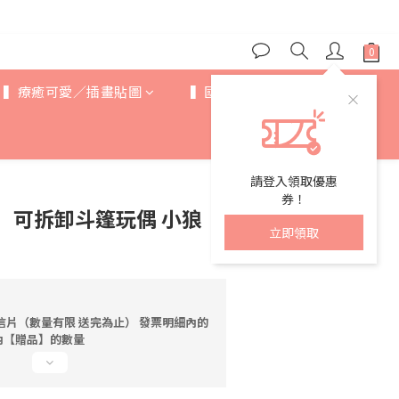
▍療癒可愛／插畫貼圖
▍國際IP
▍歐美卡通
請登入領取優惠
券！
】可拆卸斗篷玩偶 小狼
立即領取
信片（數量有限 送完為止） 發票明細內的
內【贈品】的數量