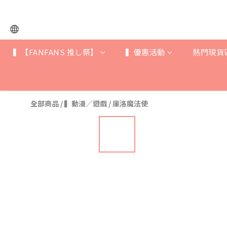
▍【FANFANS 推し祭】
▍優惠活動
熱門現貨
全部商品
/
▍動漫／遊戲
/
庫洛魔法使