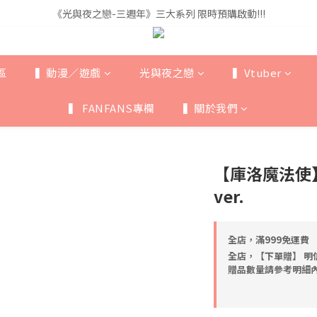
《光與夜之戀-三週年》三大系列 限時預購啟動!!!
《光與夜之戀-三週年》三大系列 限時預購啟動!!!
全館滿$999即享免運🚛
《光與夜之戀-三週年》三大系列 限時預購啟動!!!
區
▍動漫／遊戲
光與夜之戀
▍Vtuber
▍ FANFANS專欄
▍關於我們
【庫洛魔法使
ver.
全店，滿999免運費
全店，【下單贈】 明
贈品數量請參考明細