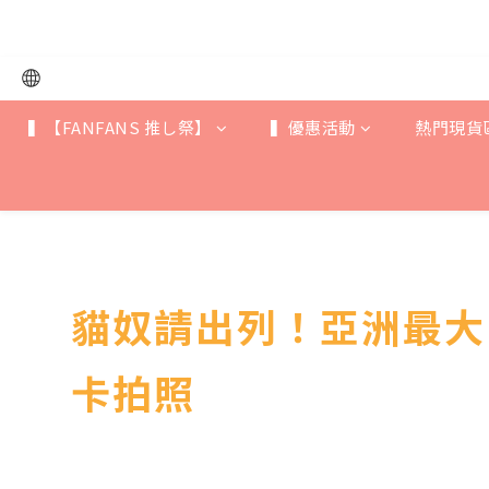
《光與夜之戀-
《光與夜之戀-
▍【FANFANS 推し祭】
▍優惠活動
熱門現貨
貓奴請出列！亞洲最大
卡拍照