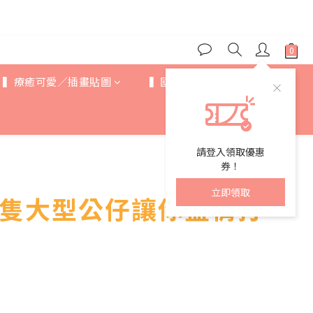
3
3
5
8
5
5
7
0
0
2
5
2
2
:
4
7
4
4
6
9
1
4
分
秒
1
1
3
6
3
3
5
8
0
3
0
0
2
5
2
2
:
4
7
2
1
4
分
秒
1
1
3
6
1
0
3
▍療癒可愛／插畫貼圖
0
0
2
5
▍國際IP
▍歐美卡通
0
2
1
4
1
0
3
0
2
1
請登入領取優惠
0
券！
立即領取
5隻大型公仔讓你盡情打