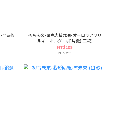
巾-全員款
初音未來-壓克力鑰匙圈-オーロラアクリ
ルキーホルダー(如月憂)(三款)
NT$299
NT$399