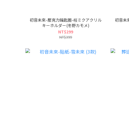
初音未來-壓克力鑰匙圈-桜ミクアクリル
初音未
キーホルダー(冬野カモメ)
NT$299
NT$399