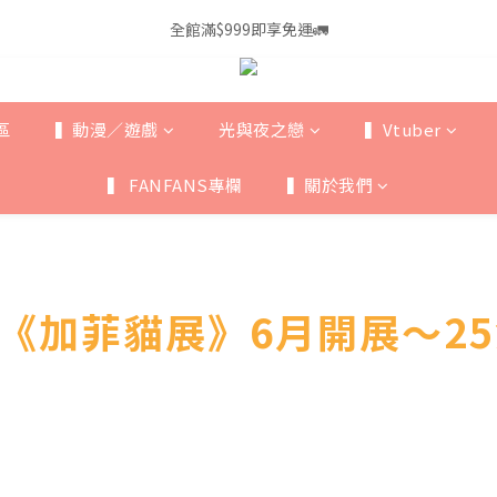
1
9
2
3
3
4
5
6
0
0
8
:
1
2
:
三週年》✦ 倒數中，請在最後時刻收藏屬於你們的回憶
全館滿$999即享免運🚛
2
3
4
5
日
時
7
0
1
1
9
2
3
4
6
0
0
8
:
1
2
:
三週年》✦ 倒數中，請在最後時刻收藏屬於你們的回憶
3
5
日
時
7
0
1
2
4
區
▍動漫／遊戲
光與夜之戀
▍Vtuber
6
0
1
3
5
0
2
4
▍ FANFANS專欄
▍關於我們
1
3
0
2
1
0
《加菲貓展》6月開展～2