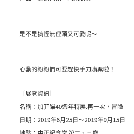
是不是搞怪無俚頭又可愛呢～
心動的粉粉們可要趕快手刀購票啦！
［展覽資訊］
名稱：加菲貓40週年特展.再一次，冒險
日期：2019年6月25日～2019年9月15日
地點：中正紀念堂 第二、三廳