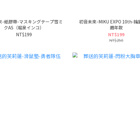
來-紙膠帶-マスキングテープ雪ミ
初音未來-MIKU EXPO 10th-鑰
クAS（堀泉インコ）
週年款
NT$199
NT$199
NT$250