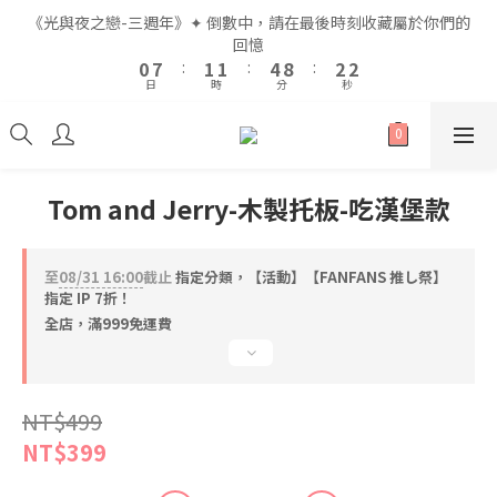
2
2
9
9
3
3
3
3
6
6
4
4
4
4
《光與夜之戀-三週年》✦ 倒數中，請在最後時刻收藏屬於你們的
《光與夜之戀-三週年》✦ 倒數中，請在最後時刻收藏屬於你們的
1
1
8
8
2
2
2
2
5
5
9
9
3
3
3
3
回憶
回憶
9
0
0
7
7
:
:
1
1
1
1
:
:
4
4
8
8
:
:
2
2
2
2
8
9
9
日
日
時
時
分
分
秒
秒
6
6
0
0
0
0
3
3
7
7
1
1
1
1
7
8
8
9
9
5
5
2
2
6
6
0
0
0
0
6
7
7
8
8
4
4
1
1
5
5
5
6
6
9
7
7
全館滿$999即享免運🚛
3
3
0
0
4
4
4
5
5
8
6
6
2
2
3
3
3
4
4
7
5
5
Tom and Jerry-木製托板-吃漢堡款
1
1
2
2
2
9
3
3
6
4
4
《光與夜之戀-三週年》✦ 倒數中，請在最後時刻收藏屬於你們的
0
0
1
1
1
8
2
2
5
9
3
3
回憶
0
0
0
7
:
1
1
:
4
8
:
2
2
至
08/31 16:00
截止
指定分類，【活動】【FANFANS 推し祭】
日
時
分
秒
6
0
0
3
7
1
1
指定 IP 7折！
5
2
6
0
0
全店，滿999免運費
4
1
5
3
0
4
2
3
NT$499
1
2
0
1
NT$399
0