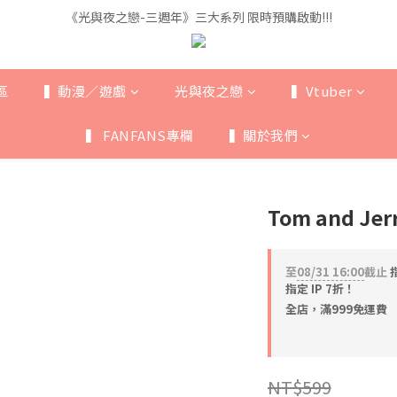
《光與夜之戀-三週年》三大系列 限時預購啟動!!!
《光與夜之戀-三週年》三大系列 限時預購啟動!!!
全館滿$999即享免運🚛
《光與夜之戀-三週年》三大系列 限時預購啟動!!!
區
▍動漫／遊戲
光與夜之戀
▍Vtuber
▍ FANFANS專欄
▍關於我們
Tom and J
至
08/31 16:00
截止
指
指定 IP 7折！
全店，滿999免運費
NT$599