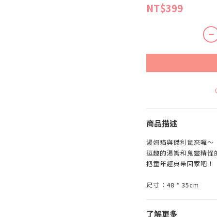
NT$399
商品描述
湯姆貓與傑利鼠來囉～
逗趣的湯姆和鬼靈精怪
把童年經典帶回家吧！
尺寸：48 * 35cm
了解更多