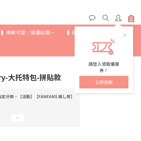
▍療癒可愛／插畫貼圖
▍國際IP
▍歐美卡通
請登入領取優惠
券！
erry-大托特包-拼貼款
立即領取
定分類，【活動】【FANFANS 推し祭】