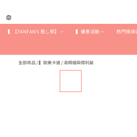
▍【FANFANS 推し祭】
▍優惠活動
熱門現貨
全部商品
/
▍歐美卡通
/
湯姆貓與傑利鼠