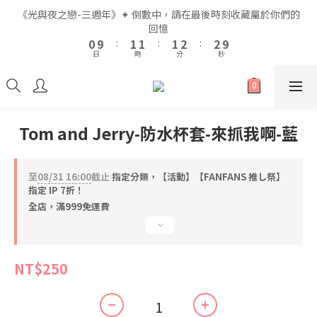
2
2
3
3
3
3
3
3
4
4
4
4
《光與夜之戀-三週年》✦ 倒數中，請在最後時刻收藏屬於你們的
《光與夜之戀-三週年》✦ 倒數中，請在最後時刻收藏屬於你們的
1
1
2
2
2
2
2
2
3
3
3
3
回憶
回憶
9
0
0
9
9
:
:
1
1
1
1
:
:
1
1
2
2
:
:
2
2
9
9
8
9
9
9
日
日
時
時
分
分
秒
秒
8
8
0
0
0
0
0
0
1
1
1
1
8
8
7
8
8
8
9
9
7
7
0
0
0
0
7
7
6
7
7
7
8
8
6
6
6
6
5
6
6
6
7
7
全館滿$999即享免運🚛
5
5
5
5
4
5
5
5
6
6
4
4
4
4
3
4
4
4
5
5
Tom and Jerry-防水杯套-來抓我啊-藍
3
3
3
3
2
3
3
3
4
4
《光與夜之戀-三週年》✦ 倒數中，請在最後時刻收藏屬於你們的
2
2
2
2
1
2
2
2
3
3
回憶
1
1
1
1
0
9
:
1
1
:
1
2
:
2
9
至
08/31 16:00
截止
指定分類，【活動】【FANFANS 推し祭】
0
0
0
0
日
時
分
秒
8
0
0
0
1
1
8
指定 IP 7折！
7
0
0
7
全店，滿999免運費
6
6
5
5
4
4
NT$250
3
3
2
2
1
1
0
0