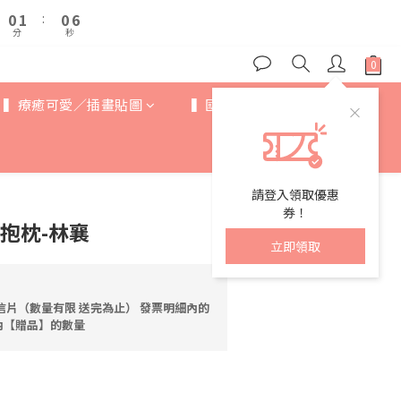
1
1
2
2
1
1
6
6
5
6
5
0
0
1
1
:
:
0
0
5
5
4
5
4
9
分
分
秒
秒
0
0
4
4
3
4
3
8
3
3
2
3
2
7
2
2
1
2
1
6
1
1
▍療癒可愛／插畫貼圖
▍國際IP
▍歐美卡通
0
1
:
0
5
0
0
分
秒
0
4
3
2
1
請登入領取優惠
0
券！
抱枕-林襄
立即領取
信片（數量有限 送完為止） 發票明細內的
內【贈品】的數量