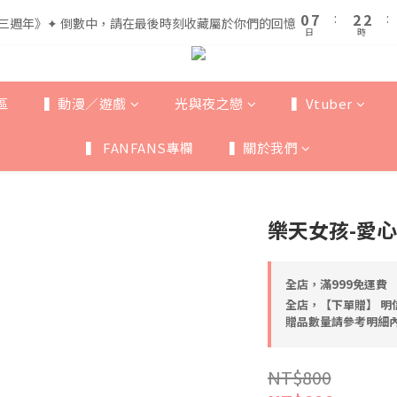
1
1
8
8
3
3
3
3
5
7
7
0
0
7
7
:
:
2
2
2
2
:
:
三週年》✦ 倒數中，請在最後時刻收藏屬於你們的回憶
三週年》✦ 倒數中，請在最後時刻收藏屬於你們的回憶
4
6
6
日
日
時
時
6
6
1
1
1
1
3
5
5
5
5
0
0
0
0
全館滿$999即享免運🚛
2
9
4
4
4
4
1
8
3
3
3
3
區
▍動漫／遊戲
光與夜之戀
▍Vtuber
0
7
:
2
2
:
三週年》✦ 倒數中，請在最後時刻收藏屬於你們的回憶
2
2
日
時
6
1
1
1
1
▍ FANFANS專欄
▍關於我們
5
0
0
0
0
4
3
2
樂天女孩-愛心
1
0
全店，滿999免運費
全店，【下單贈】 明
贈品數量請參考明細
NT$800