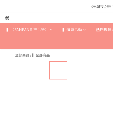
《光與夜之戀-
《光與夜之戀-
▍【FANFANS 推し祭】
▍優惠活動
熱門現貨
《光與夜之戀-
全部商品
/
▍全部商品