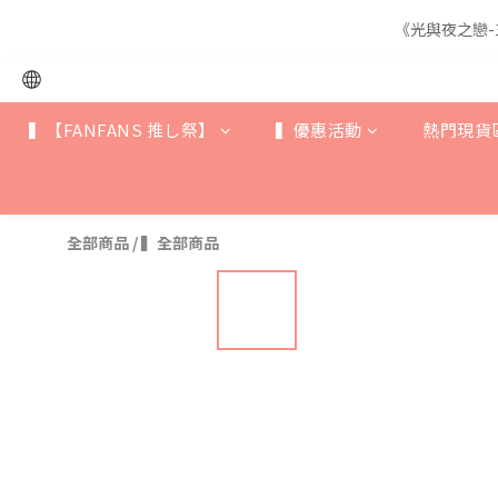
《光與夜之戀-
《光與夜之戀-
▍【FANFANS 推し祭】
▍優惠活動
熱門現貨
《光與夜之戀-
全部商品
/
▍全部商品