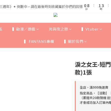
1
1
9
9
2
2
4
4
5
6
8
0
0
8
8
:
:
1
1
3
3
:
:
三週年》✦ 倒數中，請在最後時刻收藏屬於你們的回憶
三週年》✦ 倒數中，請在最後時刻收藏屬於你們的回憶
4
5
7
日
日
時
時
7
7
0
0
2
2
3
4
6
6
6
1
1
全館滿$999即享免運🚛
2
3
5
5
5
0
0
1
9
2
4
4
4
區
▍動漫／遊戲
光與夜之戀
▍Vtuber
0
8
:
1
3
:
三週年》✦ 倒數中，請在最後時刻收藏屬於你們的回憶
3
3
日
時
7
0
2
2
2
▍ FANFANS專欄
▍關於我們
6
1
1
1
5
0
0
0
4
3
淚之女王-短門
2
1
款)1張
0
全店，滿999免運費
指定商品，【活動】【
（累贈共20款隨機 
才會成功加入訂單內喔~