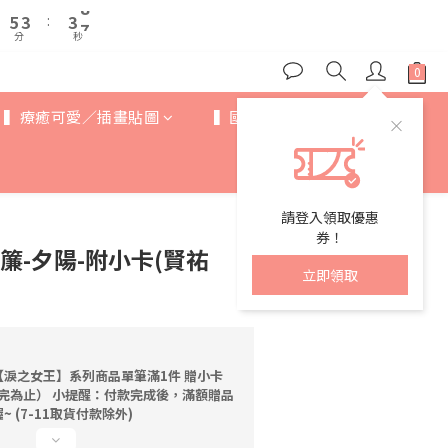
6
6
4
4
4
4
8
8
8
8
5
5
3
3
:
:
3
3
7
7
9
7
7
分
分
秒
秒
4
4
2
2
2
2
6
6
8
6
6
3
3
1
1
1
1
5
5
7
5
5
9
2
2
0
0
0
0
4
4
6
4
4
8
1
1
3
3
▍療癒可愛／插畫貼圖
▍國際IP
▍歐美卡通
5
3
:
3
7
0
0
2
2
分
秒
4
2
2
6
1
1
3
1
1
5
0
0
2
0
0
4
1
3
請登入領取優惠
0
2
券！
簾-夕陽-附小卡(賢祐
1
立即領取
0
淚之女王】系列商品單筆滿1件 贈小卡
送完為止） 小提醒：付款完成後，滿額贈品
 (7-11取貨付款除外)