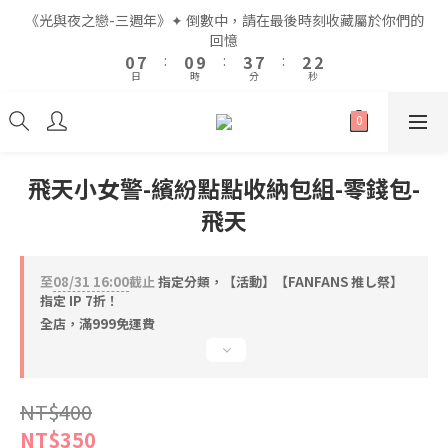
2
2
9
9
2
2
5
5
9
9
4
4
4
4
《光與夜之戀-三週年》✦ 倒數中，請在最後時刻收藏屬於你們的
《光與夜之戀-三週年》✦ 倒數中，請在最後時刻收藏屬於你們的
1
1
8
8
1
1
4
4
8
8
3
3
3
3
回憶
回憶
9
9
0
0
7
7
:
:
0
0
9
9
:
:
3
3
7
7
:
:
2
2
2
2
8
8
日
日
時
時
分
分
秒
秒
6
6
8
8
2
2
6
6
1
1
1
1
7
7
9
9
5
5
7
7
1
1
5
5
0
0
0
0
6
6
9
8
8
4
4
6
6
0
0
4
4
5
5
8
7
7
全館滿$999即享免運🚛
3
3
5
5
3
3
4
4
7
6
6
2
2
4
4
2
2
3
3
6
5
5
飛天小女警-繽紛點點收納包組-零錢包-
1
1
3
3
1
1
2
9
2
5
9
4
4
《光與夜之戀-三週年》✦ 倒數中，請在最後時刻收藏屬於你們的
飛天
0
0
2
2
0
0
1
8
1
4
8
3
3
回憶
1
1
0
7
:
0
9
:
3
7
:
2
2
0
0
日
時
分
秒
6
8
2
6
1
1
至
08/31 16:00
截止
指定分類，【活動】【FANFANS 推し祭】
5
7
1
5
0
0
指定 IP 7折！
4
6
0
4
全店，滿999免運費
3
5
3
2
4
2
1
3
1
0
2
0
NT$400
1
NT$350
0