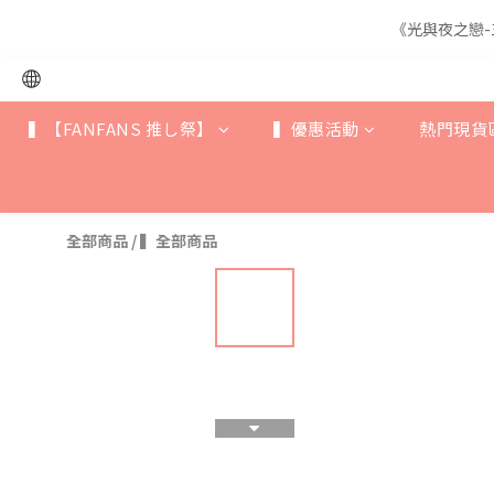
《光與夜之戀-
《光與夜之戀-
▍【FANFANS 推し祭】
▍優惠活動
熱門現貨
《光與夜之戀-
全部商品
/
▍全部商品