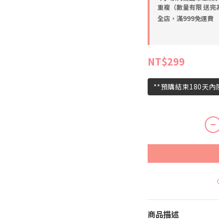
重複（數量有限 送完
全店，滿999免運費
NT$299
**預購結束180天
商品描述