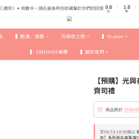
1
1
9
9
2
2
9
9
5
6
0
0
8
8
:
:
1
1
8
8
:
:
三週年》✦ 倒數中，請在最後時刻收藏屬於你們的回憶
三週年》✦ 倒數中，請在最後時刻收藏屬於你們的回憶
4
5
日
日
時
時
7
7
0
0
7
7
3
4
6
6
6
6
全館滿$999即享免運🚛
2
3
5
5
5
5
1
9
2
9
4
4
4
4
區
▍動漫／遊戲
光與夜之戀
▍Vtuber
0
8
:
1
8
:
三週年》✦ 倒數中，請在最後時刻收藏屬於你們的回憶
3
3
3
3
日
時
7
0
7
2
2
2
2
▍ FANFANS專欄
▍關於我們
6
6
1
1
1
1
5
5
0
0
0
0
4
4
3
3
【預購】光與夜
2
2
1
1
齊司禮
0
0
商品將於
2026/0
至
08/16 16:00
截止
年】系列商品單筆滿$