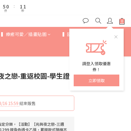
6
6
1
1
2
2
2
2
5
6
6
5
5
0
0
:
:
1
1
1
1
9
4
5
5
分
分
秒
秒
4
4
0
0
0
0
8
3
4
4
3
3
7
2
3
3
2
2
6
1
2
2
1
1
▍療癒可愛／插畫貼圖
▍國際IP
▍歐美卡通
5
0
:
1
1
0
0
分
秒
4
0
0
3
2
1
請登入領取優惠
0
券！
之戀-重返校園-學生證-
立即領取
8/16 15:59
結束販售
指定分類，【活動】【光與夜之戀-三週
1299 贈角色透卡乙張，累贈款式隨機不