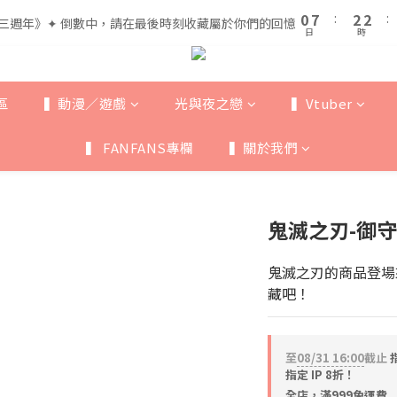
1
1
8
8
3
3
3
3
5
7
7
0
0
7
7
:
:
2
2
2
2
:
:
三週年》✦ 倒數中，請在最後時刻收藏屬於你們的回憶
三週年》✦ 倒數中，請在最後時刻收藏屬於你們的回憶
4
6
6
日
日
時
時
6
6
1
1
1
1
3
5
5
5
5
0
0
0
0
全館滿$999即享免運🚛
2
9
4
4
4
4
1
8
3
3
3
3
區
▍動漫／遊戲
光與夜之戀
▍Vtuber
0
7
:
2
2
:
三週年》✦ 倒數中，請在最後時刻收藏屬於你們的回憶
2
2
日
時
6
1
1
1
1
▍ FANFANS專欄
▍關於我們
5
0
0
0
0
4
3
2
鬼滅之刃-御
1
0
鬼滅之刃的商品登場
藏吧！
至
08/31 16:00
截止
指
指定 IP 8折！
全店，滿999免運費