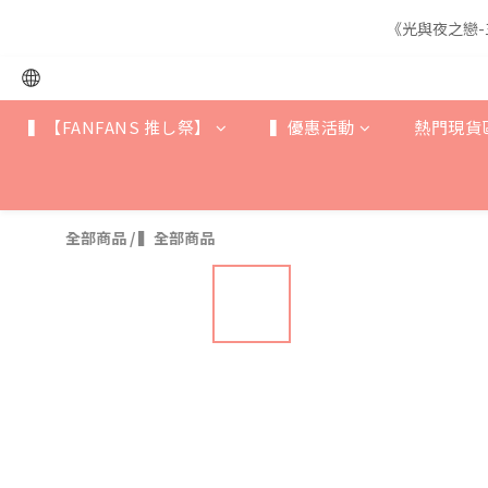
《光與夜之戀-
《光與夜之戀-
▍【FANFANS 推し祭】
▍優惠活動
熱門現貨
《光與夜之戀-
全部商品
/
▍全部商品