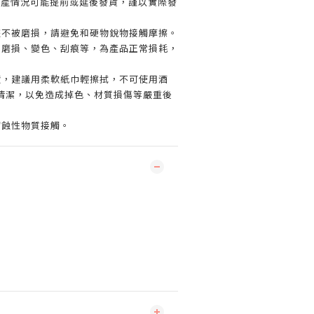
生產情況可能提前或延後發貨，謹以實際發
整不被磨損，請避免和硬物銳物接觸摩擦。
現磨損、變色、刮痕等，為產品正常損耗，
漬，建議用柔軟紙巾輕擦拭，不可使用酒
清潔，以免造成掉色、材質損傷等嚴重後
腐蝕性物質接觸。