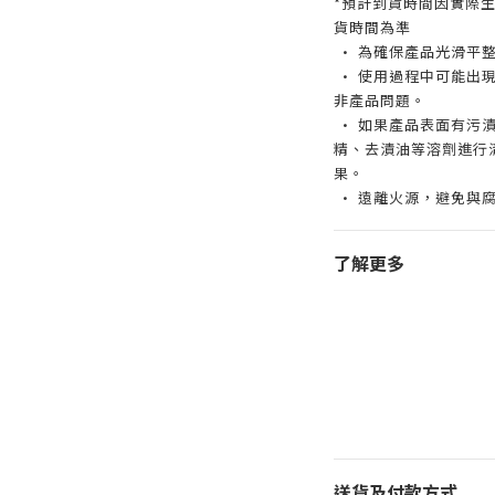
*預計到貨時間因實際
貨時間為準
• 為確保產品光滑平
• 使用過程中可能出
非產品問題。
• 如果產品表面有污
精、去漬油等溶劑進行
果。
• 遠離火源，避免與
了解更多
送貨及付款方式