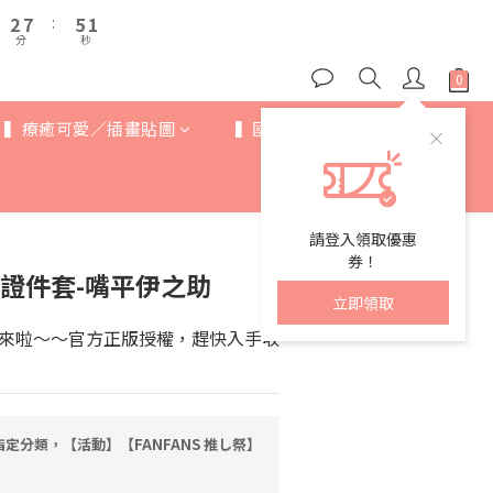
3
3
8
8
6
6
2
2
7
6
2
2
7
7
:
:
5
5
1
1
6
9
5
分
分
秒
秒
1
1
6
6
4
4
0
0
5
8
4
0
0
5
5
3
3
4
9
7
3
4
4
2
2
3
8
6
2
3
3
1
1
▍療癒可愛／插畫貼圖
▍國際IP
▍歐美卡通
2
7
:
5
1
2
2
0
0
分
秒
1
6
4
0
1
1
0
5
3
0
0
4
2
3
1
請登入領取優惠
2
0
券！
守證件套-嘴平伊之助
1
立即領取
0
來啦～～官方正版授權，趕快入手收
定分類，【活動】【FANFANS 推し祭】