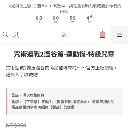
2
2
2
2
2
2
7
7
6
6
5
5
《光與夜之戀-三週年》✦ 倒數中，請在最後時刻收藏屬於你們的
《光與夜之戀-三週年》✦ 倒數中，請在最後時刻收藏屬於你們的
1
1
9
9
1
1
1
1
6
6
5
5
4
4
回憶
回憶
9
9
9
0
0
8
8
:
:
0
0
0
0
:
:
5
5
9
9
:
:
4
4
3
3
8
8
8
日
日
時
時
分
分
秒
秒
7
7
4
4
8
8
3
3
2
2
7
7
7
6
6
3
3
7
7
2
2
1
1
6
6
6
9
5
5
2
2
6
6
1
1
0
0
5
5
5
9
8
全館滿$999即享免運🚛
4
4
1
1
5
5
0
0
4
4
4
9
8
7
3
3
0
0
4
4
3
3
3
8
7
6
咒術迴戰2澀谷篇-運動襪-特級咒靈
2
2
3
3
2
2
2
7
6
5
《光與夜之戀-三週年》✦ 倒數中，請在最後時刻收藏屬於你們的
1
1
2
2
1
9
1
1
6
5
4
回憶
咒術迴戰2懷玉澀谷的商品登場來啦～～官方正版授權，
0
0
1
1
0
8
:
0
0
:
5
9
:
4
3
趕快入手收藏吧！
0
0
日
時
分
秒
7
4
8
3
2
6
3
7
2
1
5
2
6
1
0
4
1
5
0
全店，滿999免運費
3
0
4
全店，【下單贈】 明信片（數量有限 送完為止） 發票明細內的
贈品數量請參考明細內【贈品】的數量
2
3
1
2
0
1
NT$350
0