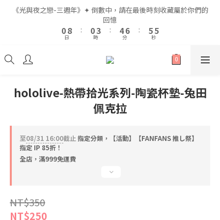
2
2
2
2
5
5
6
6
8
8
7
7
7
7
《光與夜之戀-三週年》✦ 倒數中，請在最後時刻收藏屬於你們的
《光與夜之戀-三週年》✦ 倒數中，請在最後時刻收藏屬於你們的
1
1
9
9
1
1
4
4
5
5
7
7
6
6
6
6
回憶
回憶
9
9
0
0
8
8
:
:
0
0
3
3
:
:
4
4
6
6
:
:
5
5
5
5
8
8
日
日
時
時
分
分
秒
秒
7
7
2
2
3
3
5
5
4
4
4
4
7
7
6
6
1
1
2
2
4
4
3
3
3
3
6
6
9
5
5
0
0
1
1
3
3
2
2
2
2
5
5
8
9
全館滿$999即享免運🚛
4
4
0
0
2
2
1
1
1
1
4
4
7
8
9
9
3
3
1
1
0
0
0
0
3
3
6
7
9
8
8
hololive-熱帶拾光系列-陶瓷杯墊-兔田
2
2
0
0
2
2
5
6
8
7
7
《光與夜之戀-三週年》✦ 倒數中，請在最後時刻收藏屬於你們的
佩克拉
1
1
1
9
1
4
5
7
6
6
回憶
0
0
0
8
:
0
3
:
4
6
:
5
5
日
時
分
秒
7
2
3
5
4
4
至
08/31 16:00
截止
指定分類，【活動】【FANFANS 推し祭】
6
1
2
4
3
3
指定 IP 85折！
5
0
1
3
2
2
全店，滿999免運費
4
0
2
1
1
3
1
0
0
2
0
1
NT$350
0
NT$250