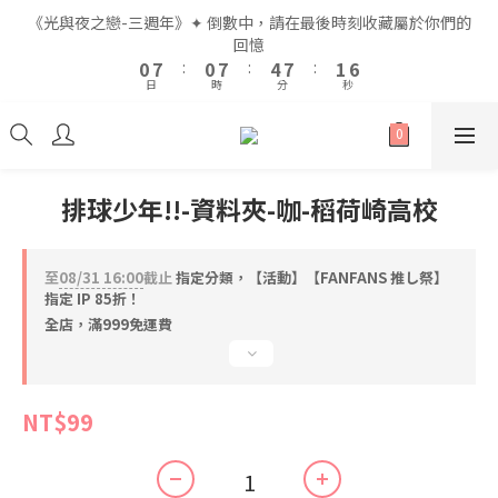
2
2
9
9
2
2
9
9
6
6
9
9
3
3
8
8
《光與夜之戀-三週年》✦ 倒數中，請在最後時刻收藏屬於你們的
《光與夜之戀-三週年》✦ 倒數中，請在最後時刻收藏屬於你們的
1
1
8
8
1
1
8
8
5
5
8
8
2
2
7
7
回憶
回憶
9
9
0
0
7
7
:
:
0
0
7
7
:
:
4
4
7
7
:
:
1
1
6
6
8
8
9
日
日
時
時
分
分
秒
秒
6
6
6
6
3
3
6
6
0
0
5
5
7
7
8
5
5
5
5
2
2
5
5
4
4
6
6
7
4
4
4
4
1
1
4
4
3
3
5
5
9
6
全館滿$999即享免運🚛
3
3
3
3
0
0
3
3
2
2
4
4
8
5
2
2
2
2
2
2
1
1
3
3
7
4
9
排球少年!!-資料夾-咖-稻荷崎高校
1
1
1
1
1
1
0
0
2
9
2
9
6
9
3
8
《光與夜之戀-三週年》✦ 倒數中，請在最後時刻收藏屬於你們的
0
0
0
0
0
0
1
8
1
8
5
8
2
7
回憶
0
7
:
0
7
:
4
7
:
1
6
至
08/31 16:00
截止
指定分類，【活動】【FANFANS 推し祭】
日
時
分
秒
6
6
3
6
0
5
指定 IP 85折！
5
5
2
5
4
全店，滿999免運費
4
4
1
4
3
3
3
0
3
2
2
2
2
1
NT$99
1
1
1
0
0
0
0