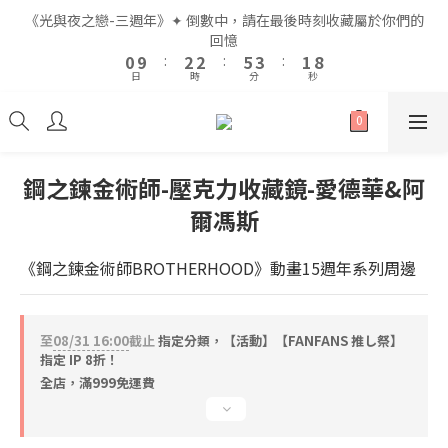
2
2
4
4
4
4
7
7
5
5
3
3
《光與夜之戀-三週年》✦ 倒數中，請在最後時刻收藏屬於你們的
《光與夜之戀-三週年》✦ 倒數中，請在最後時刻收藏屬於你們的
1
1
3
3
3
3
6
6
4
4
2
2
9
9
回憶
回憶
9
0
0
9
9
:
:
2
2
2
2
:
:
5
5
3
3
:
:
1
1
8
8
8
9
日
日
時
時
分
分
秒
秒
8
8
1
1
1
1
4
4
2
2
0
0
7
7
7
9
9
8
7
7
0
0
0
0
3
3
1
1
6
6
6
8
8
9
7
6
6
2
2
0
0
5
5
5
7
7
8
6
全館滿$999即享免運🚛
5
5
1
1
4
4
4
6
6
9
7
5
4
4
0
0
3
3
3
5
5
8
6
4
鋼之鍊金術師-壓克力收藏鏡-愛德華&阿
3
3
2
2
2
4
4
7
5
3
《光與夜之戀-三週年》✦ 倒數中，請在最後時刻收藏屬於你們的
爾馮斯
2
2
1
1
1
3
3
6
4
2
9
回憶
1
1
0
0
0
9
:
2
2
:
5
3
:
1
8
0
0
日
時
分
秒
《鋼之鍊金術師BROTHERHOOD》動畫15週年系列周邊
8
1
1
4
2
0
7
7
0
0
3
1
6
6
2
0
5
5
1
4
至
08/31 16:00
截止
指定分類，【活動】【FANFANS 推し祭】
4
0
3
指定 IP 8折！
3
2
全店，滿999免運費
2
1
1
0
0