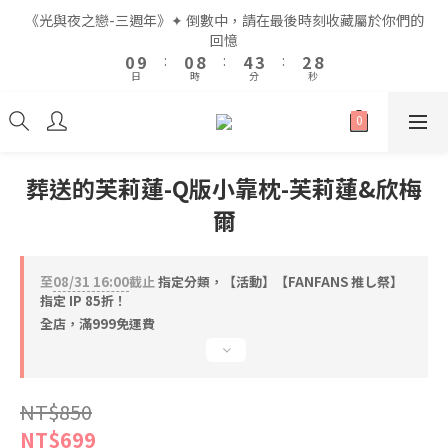
2
2
2
2
6
6
5
5
4
4
《光與夜之戀-三週年》✦ 倒數中，請在最後時刻收藏屬於你們的
《光與夜之戀-三週年》✦ 倒數中，請在最後時刻收藏屬於你們的
1
1
1
1
9
9
5
5
4
4
3
3
9
9
回憶
回憶
9
9
0
0
9
9
:
:
0
0
8
8
:
:
4
4
3
3
:
:
2
2
8
8
8
8
日
日
時
時
分
分
秒
秒
8
8
7
7
3
3
2
2
1
1
7
7
7
7
9
7
7
6
6
2
2
1
1
0
0
6
6
6
6
9
8
6
6
5
5
1
1
0
0
5
5
5
5
9
8
7
全館滿$999即享免運🚛
5
5
4
4
0
0
4
4
4
4
8
7
6
4
4
3
3
3
3
3
3
7
6
5
葬送的芙莉蓮-Q版小靠枕-芙莉蓮&欣梅
3
3
2
2
2
2
2
2
6
5
4
《光與夜之戀-三週年》✦ 倒數中，請在最後時刻收藏屬於你們的
爾
2
2
1
1
1
1
1
1
9
5
4
3
9
回憶
1
1
0
0
0
0
0
9
:
0
8
:
4
3
:
2
8
0
0
日
時
分
秒
8
7
3
2
1
7
至
08/31 16:00
截止
指定分類，【活動】【FANFANS 推し祭】
7
6
2
1
0
6
指定 IP 85折！
6
5
1
0
5
全店，滿999免運費
5
4
0
4
4
3
3
3
2
2
2
1
1
NT$850
1
0
0
NT$699
0