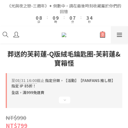
2
2
2
2
2
2
9
9
5
5
6
6
《光與夜之戀-三週年》✦ 倒數中，請在最後時刻收藏屬於你們的
《光與夜之戀-三週年》✦ 倒數中，請在最後時刻收藏屬於你們的
1
1
9
9
1
1
1
1
8
8
4
4
5
5
回憶
回憶
9
9
9
0
0
8
8
:
:
0
0
9
9
:
:
0
0
7
7
:
:
3
3
4
4
8
8
8
日
日
時
時
分
分
秒
秒
7
7
8
8
6
6
2
2
3
3
7
7
7
6
6
7
7
5
5
1
1
2
2
6
6
6
9
5
5
6
6
4
4
0
0
1
1
5
5
5
8
9
全館滿$999即享免運🚛
4
4
5
5
3
3
0
0
4
4
4
7
8
3
3
4
4
2
2
3
3
3
6
7
葬送的芙莉蓮-Q版絨毛鑰匙圈-芙莉蓮&
2
2
3
3
1
1
2
2
2
9
5
6
《光與夜之戀-三週年》✦ 倒數中，請在最後時刻收藏屬於你們的
寶箱怪
1
1
2
2
0
0
1
9
1
1
8
4
5
回憶
0
0
1
1
0
8
:
0
9
:
0
7
:
3
4
0
0
日
時
分
秒
7
8
6
2
3
至
08/31 16:00
截止
指定分類，【活動】【FANFANS 推し祭】
6
7
5
1
2
指定 IP 85折！
5
6
4
0
1
全店，滿999免運費
4
5
3
0
3
4
2
2
3
1
1
2
0
NT$990
0
1
NT$799
0