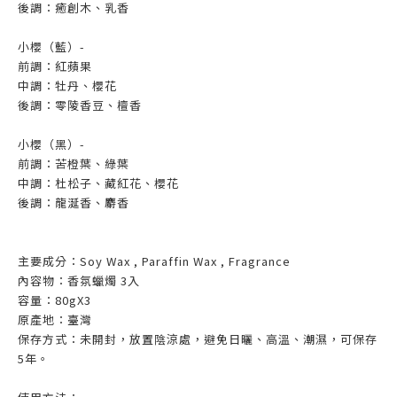
後調：癒創木、乳香
小櫻（藍）-
前調：紅蘋果
中調：牡丹、櫻花
後調：零陵香豆、檀香
小櫻（黑）-
前調：苦橙葉、綠葉
中調：杜松子、藏紅花、櫻花
後調：龍涎香、麝香
主要成分：Soy Wax , Paraffin Wax , Fragrance
內容物：香氛蠟燭 3入
容量：80gX3
原產地：臺灣
保存方式：未開封，放置陰涼處，避免日曬、高溫、潮濕，可保存
5年。