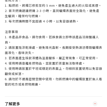
使用方法：
1. 點燃前，將燭芯修剪至約 5 mm，避免產生過大的火焰或黑煙。
2. 首次燃燒建議燃燒 2-3 小時，直到蠟燭表面完全融化，避免產
生蠟洞，確保均勻燃燒。
3. 每次燃燒時間不宜超過 4 小時，以免容器過熱。
注意事項
1. 本產品非食品，請勿食用。若誤食請立即帶該產品洽詢醫護人
員。
2. 請放置陰涼乾燥處，避免陽光直射。長期接受熱源恐導致蠟燭表
面液化、香味流失。
3. 若表面產生珠狀液體為溫差關係，屬正常現象，可正常使用。
4. 使用時請遠離易燃物品，並放置於孩童無法取得處。
5. 使用時請放置於平坦或穩定的表面上，勿傾斜放置使用以免容器
翻倒或掉落。
6. 請勿於不通風密閉空間中使用，勿將燃燒中的蠟燭放置於無人看
管的地方或易燃物周邊。
了解更多