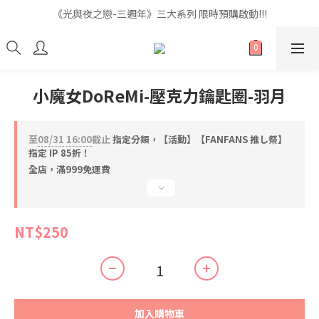
《光與夜之戀-三週年》三大系列 限時預購啟動!!!
《光與夜之戀-三週年》三大系列 限時預購啟動!!!
全館滿$999即享免運🚛
《光與夜之戀-三週年》三大系列 限時預購啟動!!!
小魔女DoReMi-壓克力鑰匙圈-羽月
至
08/31 16:00
截止
指定分類，【活動】【FANFANS 推し祭】
指定 IP 85折！
全店，滿999免運費
NT$250
加入購物車