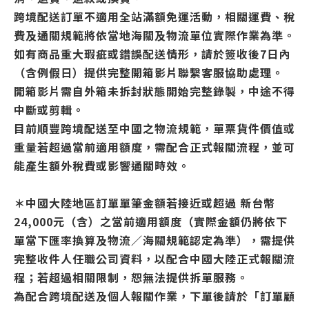
跨境配送訂單不適用全站滿額免運活動，相關運費、稅
費及通關規範將依當地海關及物流單位實際作業為準。
如有商品重大瑕疵或錯誤配送情形，請於簽收後7日內
（含例假日）提供完整開箱影片聯繫客服協助處理。
開箱影片需自外箱未拆封狀態開始完整錄製，中途不得
中斷或剪輯。
目前順豐跨境配送至中國之物流規範，單票貨件價值或
重量若超過當前適用額度，需配合正式報關流程，並可
能產生額外稅費或影響通關時效。
＊中國大陸地區訂單單筆金額若接近或超過 新台幣
24,000元（含）之當前適用額度（實際金額仍將依下
單當下匯率換算及物流／海關規範認定為準），需提供
完整收件人任職公司資料，以配合中國大陸正式報關流
程；若超過相關限制，恕無法提供拆單服務。
為配合跨境配送及個人報關作業，下單後請於「訂單顧