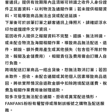
客通訊」提供有效期限內且清晰可辨識之收件人身份證
件正反面資料，以利物流及通關作業；若未提供相關資
料，可能導致商品無法出貨或配送延誤。
下單後可於該筆訂單之顧客通訊上傳照片，請確認浮水
印勿遮擋證件文字資訊。
若因收件人提供之報關資料不完整、錯誤、無法辨識，
或未配合物流及海關相關作業，導致商品無法配送、退
件、銷毀、額外費用產生或其他損失（包含但不限於物
流、報關及倉儲費用），相關責任及費用需由訂購人自
行負擔。
跨境配送訂單商品一經出貨後，恕無法取消訂單；若因
未取件、拒收、未配合通關或其他個人因素導致商品退
回，將依實際情況自退款金額中扣除跨境配送運費、稅
費及相關作業費用後辦理退款。
如多次發生無法配合通關、拒收或異常配送情形，
FANFANS粉粉有權暫停或限制該帳號之購物及配送服
務。