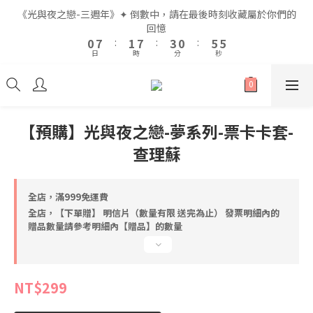
2
2
9
9
3
3
9
9
5
5
2
2
7
7
7
7
《光與夜之戀-三週年》✦ 倒數中，請在最後時刻收藏屬於你們的
《光與夜之戀-三週年》✦ 倒數中，請在最後時刻收藏屬於你們的
1
1
8
8
2
2
8
8
4
4
1
1
6
6
6
6
回憶
回憶
9
9
0
0
7
7
:
:
1
1
7
7
:
:
3
3
0
0
:
:
5
5
5
5
8
9
8
日
日
時
時
分
分
秒
秒
6
6
0
0
6
6
2
2
4
4
4
4
7
8
7
5
5
5
5
1
1
3
3
3
3
6
7
9
6
4
4
4
4
0
0
2
2
2
2
5
6
8
5
全館滿$999即享免運🚛
3
3
3
3
1
1
1
1
4
5
7
4
9
9
2
2
2
2
0
0
0
0
3
4
6
3
8
8
【預購】光與夜之戀-夢系列-票卡卡套-
1
1
1
1
2
9
3
9
5
2
7
7
《光與夜之戀-三週年》✦ 倒數中，請在最後時刻收藏屬於你們的
查理蘇
0
0
0
0
1
8
2
8
4
1
6
6
回憶
0
7
:
1
7
:
3
0
:
5
5
日
時
分
秒
6
0
6
2
4
4
全店，滿999免運費
5
5
1
3
3
全店，【下單贈】 明信片（數量有限 送完為止） 發票明細內的
4
4
0
2
2
贈品數量請參考明細內【贈品】的數量
3
3
1
1
2
2
0
0
1
1
0
0
NT$299