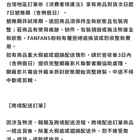
台灣地區訂單依《消費者保護法》享有商品到貨次日起
7日猶豫期（含例假日）。
猶豫期非試用期，退回商品須保持全新狀態且包裝完
整；若商品有使用痕跡、缺件、包裝損毀或無法恢復全
新狀態，FANFANS粉粉有權拒絕退換貨或酌收整新費
用。
如有商品重大瑕疵或錯誤配送情形，請於簽收後3日內
（含例假日）提供完整開箱影片聯繫客服協助處理。
開箱影片需自外箱未拆封狀態開始完整錄製，中途不得
中斷或剪輯。
【跨境配送訂單】
因涉及物流、報關及跨境配送流程，跨境配送訂單商品
一經出貨後，除重大瑕疵或錯誤配送外，恕不接受取
消、退貨、退款或換貨。