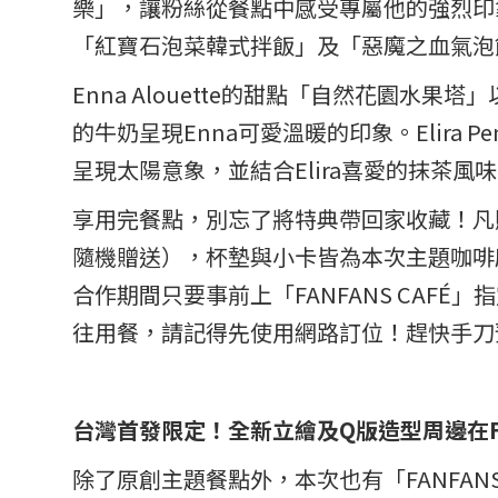
樂」，讓粉絲從餐點中感受專屬他的強烈印象！
「紅寶石泡菜韓式拌飯」及「惡魔之血氣泡
Enna Alouette的甜點「自然花園
的牛奶呈現Enna可愛溫暖的印象。Elir
呈現太陽意象，並結合Elira喜愛的抹茶
享用完餐點，別忘了將特典帶回家收藏！凡購
隨機贈送），杯墊與小卡皆為本次主題咖啡廳
合作期間只要事前上「FANFANS CAF
往用餐，請記得先使用網路訂位！趕快手刀
台灣首發限定！全新立繪及Q版造型周邊在FAN
除了原創主題餐點外，本次也有「FANFAN