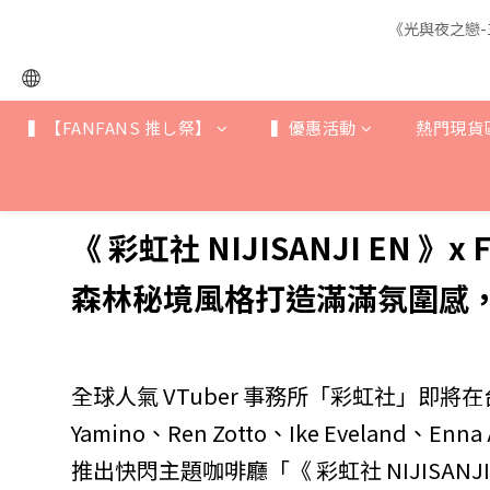
《光與夜之戀-
《光與夜之戀-
▍【FANFANS 推し祭】
▍優惠活動
熱門現貨
《光與夜之戀-
《 彩虹社 NIJISANJI EN 
森林秘境風格打造滿滿氛圍感
全球人氣 VTuber 事務所「彩虹社」即將在台灣掀
Yamino、Ren Zotto、Ike Eveland、E
推出快閃主題咖啡廳「《 彩虹社 NIJISANJ