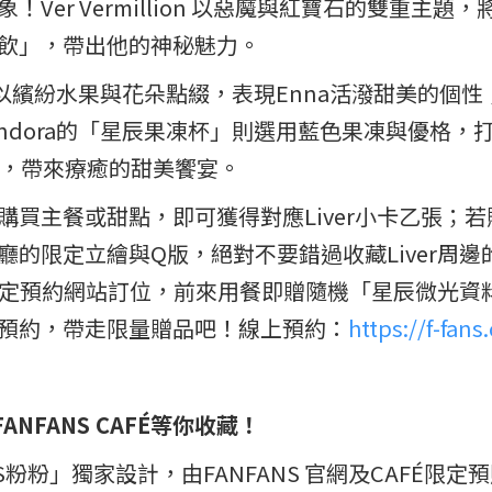
Ver Vermillion 以惡魔與紅寶石的雙重主
飲」，帶出他的神秘魅力。
水果塔」以繽紛水果與花朵點綴，表現Enna活潑甜美
a Pendora的「星辰果凍杯」則選用藍色果凍與優
風味，帶來療癒的甜美饗宴。
買主餐或甜點，即可獲得對應Liver小卡乙張；若
的限定立繪與Q版，絕對不要錯過收藏Liver周邊
É」指定預約網站訂位，前來用餐即贈隨機「星辰微光資
預約，帶走限量贈品吧！線上預約：
https://f-fan
FANS CAFÉ等你收藏！
S粉粉」獨家設計，由FANFANS 官網及CAFÉ