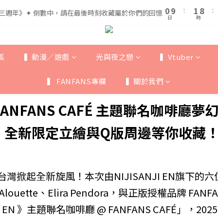
1
1
2
2
9
9
5
6
0
0
9
9
:
:
1
1
8
8
:
:
三週年》✦ 倒數中，請在最後時刻收藏屬於你們的回憶
三週年》✦ 倒數中，請在最後時刻收藏屬於你們的回憶
4
5
日
日
時
時
8
8
0
0
7
7
3
4
7
7
6
6
全館滿$999即享免運🚛
2
3
6
6
5
5
1
2
9
5
5
4
4
區
▍動漫／遊戲
光與夜之戀
▍Vtuber
0
9
:
1
8
:
三週年》✦ 倒數中，請在最後時刻收藏屬於你們的回憶
4
4
3
3
日
時
8
0
7
3
3
2
2
▍ FANFANS專欄
▍關於我們
7
6
2
2
1
1
6
5
1
1
0
0
5
4
》x FANFANS CAFÉ 主題聯名咖啡廳
0
0
4
3
3
2
，全新限定立繪與Q版周邊等你收藏
2
1
1
0
0
起全新旋風！本次由NIJISANJI EN旗下的六位人氣Liv
nna Alouette、Elira Pendora，與正版授權品牌 F
I EN 》主題聯名咖啡廳 @ FANFANS CAFÉ」