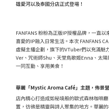
雄愛河以及泰國分店正式登場！
FANFANS 粉粉為正版IP授權品牌，
喜愛的IP融入日常生活。本次 FANFANS CA
虛擬主播企劃，旗下的VTuber們以充
Ver、咒術師Shu、天堂鳥歌姬Enna、太陽龍
一同互動、享用美食！
華麗「Mystic Aroma Café」主題
店內精心打造成如秘境般的歐式森林咖啡廳「M
置，彷彿是精靈與詩人聚集的地方。華麗的櫥