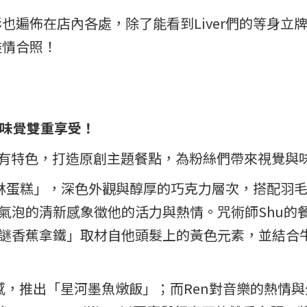
身影也遍佈在店內各處，除了能看到Liver們的等身
盡情合照！
 味覺雙重享受！
個人形象與獨有特色，打造原創主題餐點，為粉絲們帶來視覺
黑森林蛋糕」，深色外觀與醇厚的巧克力層次，搭配羽
氣泡的清新感象徵他的活力與熱情。咒術師Shu的
謎香蕉拿鐵」取材自他頭髮上的黃色元素，並結合
象為靈感，推出「星河墨魚燉飯」；而Ren對音樂的熱