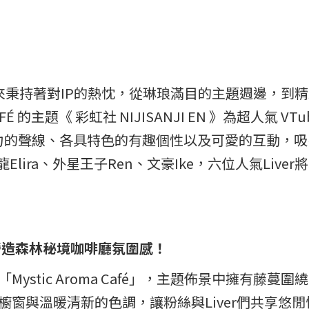
一直以來秉持著對IP的熱忱，從琳琅滿目的主題週邊，
FÉ 的主題《 彩虹社 NIJISANJI EN 》為超人氣
滿魅力的聲線、各具特色的有趣個性以及可愛的互動，
Elira、外星王子Ren、文豪Ike，六位人氣Liver
，佈景營造森林秘境咖啡廳氛圍感！
ystic Aroma Café」，主題佈景中擁有藤
窗與溫暖清新的色調，讓粉絲與Liver們共享悠