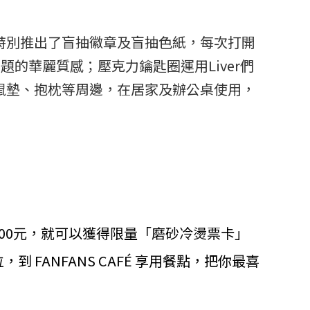
特別推出了盲抽徽章及盲抽色紙，每次打開
題的華麗質感；壓克力鑰匙圈運用Liver們
鼠墊、抱枕等周邊，在居家及辦公桌使用，
滿1300元，就可以獲得限量「磨砂冷燙票卡」
FANFANS CAFÉ 享用餐點，把你最喜