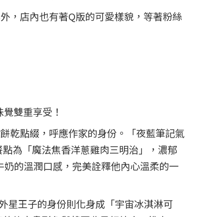
立牌外，店內也有著Q版的可愛樣貌，等著粉絲
與味覺雙重享受！
毛餅乾點綴，呼應作家的身份。「夜藍筆記氣
餐點為「魔法焦香洋蔥雞肉三明治」，濃郁
牛奶的溫潤口感，完美詮釋他內心溫柔的一
情與外星王子的身份則化身成「宇宙冰淇淋可