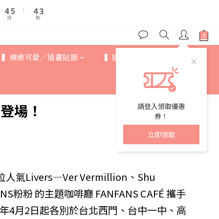
5
5
6
6
5
5
3
3
9
9
7
4
4
5
5
:
:
4
4
2
2
8
9
8
6
分
分
秒
秒
3
3
4
4
3
3
1
1
7
8
7
5
2
2
3
3
2
2
0
0
6
7
6
4
1
1
2
2
1
1
5
6
5
3
0
0
1
1
0
0
▍療癒可愛／插畫貼圖
▍國際IP
▍歐美卡通
4
5
:
4
2
0
0
分
秒
3
4
3
1
2
3
2
0
1
2
1
0
1
0
夢幻登場！
請登入領取優惠
0
券！
！
立即領取
ers—Ver Vermillion、Shu
ANFANS粉粉 的主題咖啡廳 FANFANS CAFÉ 攜手
，2025年4月2日起各別於台北西門、台中一中、高