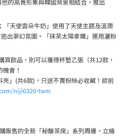
題，將他的高貴形象與韓國背景相結合，推出
的個性；「天使雲朵牛奶」使用了天使主題及溫潤
格，打造出夢幻氛圍。「抹茶太陽拿鐵」運用灑粉
購買飲品，則可以獲得杯墊乙張（共12款，
的機會！
料夾」(共6款)，只送不賣粉絲必收藏！欲前
s.com/niji0320-twm
限定預購販售的全新「秘馥茶席」系列周邊，立繪