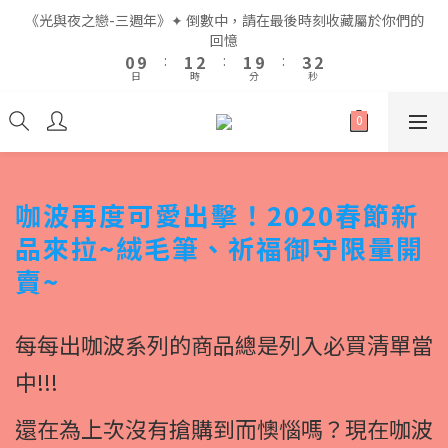
4
4
2
2
3
3
4
4
3
3
5
5
《光與夜之戀-三週年》✦ 倒數中，請在最後時刻收藏屬於你們的
《光與夜之戀-三週年》✦ 倒數中，請在最後時刻收藏屬於你們的
3
3
1
1
2
2
3
3
2
2
4
4
回憶
回憶
9
2
2
0
0
9
9
:
:
1
1
2
2
:
:
1
1
9
9
:
:
3
3
8
9
9
1
1
日
日
時
時
分
分
秒
秒
9
8
8
0
0
1
1
0
0
8
8
2
2
7
8
9
8
0
0
8
7
7
0
0
7
7
1
1
6
7
8
7
9
7
6
6
6
6
0
0
5
6
7
6
8
全館滿$999即享免運🚛
6
5
5
5
5
4
5
6
5
7
5
4
4
4
4
3
4
5
4
6
4
3
3
3
3
2
3
4
3
5
《光與夜之戀-三週年》✦ 倒數中，請在最後時刻收藏屬於你們的
咖波再度可愛出擊！2020春節新
3
2
2
2
2
1
2
3
2
4
回憶
2
1
1
1
1
品來拉~絨毛筆、祈福御守限量開
0
9
:
1
2
:
1
9
:
3
1
0
0
0
0
日
時
分
秒
8
0
1
0
8
2
賣~
0
7
0
7
1
6
6
0
5
5
每每出咖波系列的商品總是列入必買清單當
4
4
中!!!
3
3
2
2
1
1
還在為上次沒有搶購到而懊惱嗎？現在咖波
0
0