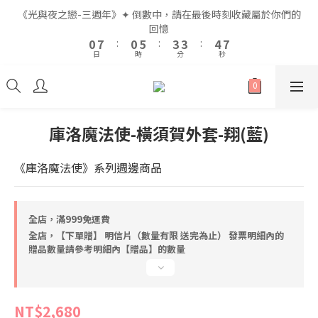
2
2
9
9
2
2
7
7
5
5
5
5
6
6
9
9
《光與夜之戀-三週年》✦ 倒數中，請在最後時刻收藏屬於你們的
《光與夜之戀-三週年》✦ 倒數中，請在最後時刻收藏屬於你們的
1
1
8
8
1
1
6
6
4
4
4
4
5
5
8
8
回憶
回憶
9
9
0
0
7
7
:
:
0
0
5
5
:
:
3
3
3
3
:
:
4
4
7
7
8
8
日
日
時
時
分
分
秒
秒
6
6
4
4
2
2
2
2
3
3
6
6
7
7
5
5
3
3
1
1
1
1
2
2
5
5
6
6
9
9
4
4
2
2
0
0
0
0
1
1
4
4
5
5
8
8
9
全館滿$999即享免運🚛
3
3
1
1
0
0
3
3
4
4
9
7
7
8
2
2
0
0
2
2
3
3
8
6
6
7
庫洛魔法使-橫須賀外套-翔(藍)
1
1
1
1
2
9
2
7
5
5
6
9
《光與夜之戀-三週年》✦ 倒數中，請在最後時刻收藏屬於你們的
0
0
0
0
1
8
1
6
4
4
5
8
回憶
《庫洛魔法使》系列週邊商品
0
7
:
0
5
:
3
3
:
4
7
日
時
分
秒
6
4
2
2
3
6
5
3
1
1
2
5
全店，滿999免運費
4
2
0
0
1
4
全店，【下單贈】 明信片（數量有限 送完為止） 發票明細內的
3
1
0
3
贈品數量請參考明細內【贈品】的數量
2
0
2
1
1
0
0
NT$2,680