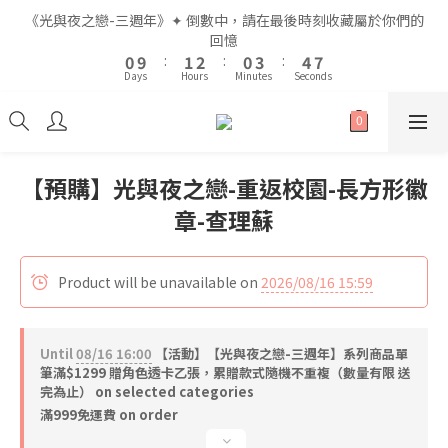
2
2
3
3
4
4
2
2
5
5
6
6
9
9
《光與夜之戀-三週年》✦ 倒數中，請在最後時刻收藏屬於你們的
《光與夜之戀-三週年》✦ 倒數中，請在最後時刻收藏屬於你們的
1
1
2
2
3
3
1
1
4
4
5
5
8
8
回憶
回憶
9
9
0
0
9
9
:
:
1
1
2
2
:
:
0
0
3
3
:
:
4
4
7
7
8
9
8
Days
Days
Hours
Hours
Minutes
Minutes
Seconds
Seconds
8
8
0
0
1
1
2
2
3
3
6
6
7
8
9
7
7
7
0
0
1
1
2
2
5
5
6
7
8
6
9
6
6
0
0
1
1
4
4
5
6
7
5
8
9
全館滿$999即享免運🚛
5
5
0
0
3
3
4
5
6
4
7
8
4
4
2
2
3
4
5
3
6
7
【預購】光與夜之戀-重返校園-長方形徽
3
3
1
1
2
3
4
2
5
6
9
《光與夜之戀-三週年》✦ 倒數中，請在最後時刻收藏屬於你們的
章-查理蘇
2
2
0
0
1
2
3
1
4
5
8
回憶
1
1
0
9
:
1
2
:
0
3
:
4
7
0
0
Days
Hours
Minutes
Seconds
8
0
1
2
3
6
Product will be unavailable on
2026/08/16 15:59
7
0
1
2
5
6
0
1
4
5
0
3
Until
08/16 16:00
4
【活動】【光與夜之戀-三週年】系列商品單
2
筆滿$1299 贈角色透卡乙張，累贈款式隨機不重複（數量有限 送
3
1
完為止） on selected categories
2
0
滿999免運費 on order
1
0