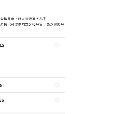
有些微差異，謹以實際商品為準
生產情況可能提前或延後發貨，謹以實際發
LS
ENT
WS