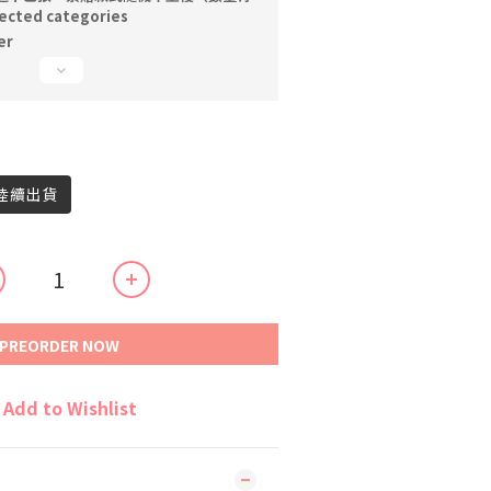
cted categories
er
內陸續出貨
PREORDER NOW
Add to Wishlist