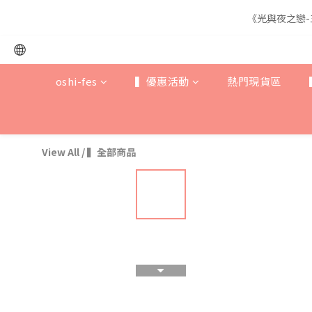
《光與夜之戀-
《光與夜之戀-
oshi-fes
▍優惠活動
熱門現貨區
《光與夜之戀-
View All
/
▍全部商品