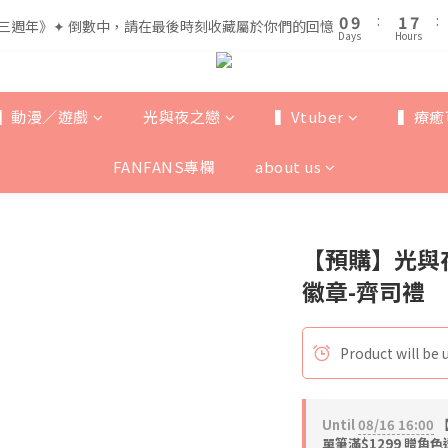
1
1
2
2
8
8
5
6
0
0
9
9
:
:
1
1
7
7
:
:
三週年》✦ 倒數中，請在最後時刻收藏屬於你們的回憶
三週年》✦ 倒數中，請在最後時刻收藏屬於你們的回憶
4
5
Days
Days
Hours
Hours
8
8
0
0
6
6
3
4
7
7
5
5
全館滿$999即享免運🚛
2
3
9
6
6
4
4
1
2
8
5
5
3
3
▍動漫／遊戲
光與夜之戀
▍Vtuber
▍療癒
0
9
:
1
7
:
三週年》✦ 倒數中，請在最後時刻收藏屬於你們的回憶
4
4
2
2
Days
Hours
8
0
6
3
3
1
1
FANFANS專欄
about us
7
5
2
2
0
0
6
4
1
1
5
3
0
0
4
2
【預購】光與
3
1
2
0
徽章-齊司禮
1
0
Product will be 
Until
08/16 16:00
【
單筆滿$1299 贈