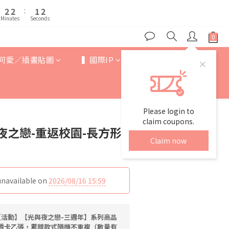
3
3
3
3
2
2
3
3
7
7
6
7
2
2
2
2
:
:
1
1
2
2
6
6
5
6
Minutes
Minutes
Seconds
Seconds
1
1
1
1
0
0
1
1
5
5
4
5
0
0
0
0
0
0
4
4
3
4
3
3
2
3
可愛／插畫貼圖
▍國際IP
▍歐美卡通
2
2
:
1
2
Minutes
Seconds
1
1
0
1
0
0
0
Please login to
claim coupons.
夜之戀-重返校園-長方形
Claim now
unavailable on
2026/08/16 15:59
活動】【光與夜之戀-三週年】系列商品
角色透卡乙張，累贈款式隨機不重複（數量有