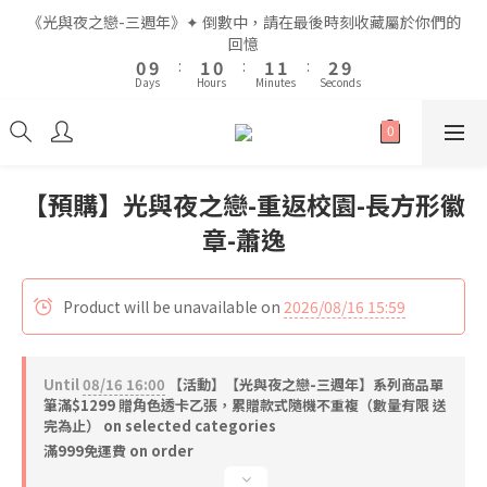
2
2
3
3
2
2
3
3
3
3
4
4
《光與夜之戀-三週年》✦ 倒數中，請在最後時刻收藏屬於你們的
《光與夜之戀-三週年》✦ 倒數中，請在最後時刻收藏屬於你們的
1
1
2
2
1
1
2
2
2
2
3
3
回憶
回憶
9
9
0
0
9
9
:
:
1
1
0
0
:
:
1
1
1
1
:
:
2
2
9
9
8
9
8
9
9
Days
Days
Hours
Hours
Minutes
Minutes
Seconds
Seconds
8
8
0
0
0
0
0
0
1
1
8
8
7
8
7
8
8
9
7
7
0
0
7
7
6
7
6
7
7
8
6
6
6
6
5
6
5
6
6
7
全館滿$999即享免運🚛
5
5
5
5
4
5
4
5
5
6
4
4
4
4
3
4
3
4
4
5
【預購】光與夜之戀-重返校園-長方形徽
3
3
3
3
2
3
2
3
3
4
《光與夜之戀-三週年》✦ 倒數中，請在最後時刻收藏屬於你們的
章-蕭逸
2
2
2
2
1
2
1
2
2
3
回憶
1
1
1
1
0
9
:
1
0
:
1
1
:
2
9
0
0
0
0
Days
Hours
Minutes
Seconds
8
0
0
0
1
8
Product will be unavailable on
2026/08/16 15:59
7
0
7
6
6
5
5
Until
08/16 16:00
4
【活動】【光與夜之戀-三週年】系列商品單
4
筆滿$1299 贈角色透卡乙張，累贈款式隨機不重複（數量有限 送
3
3
完為止） on selected categories
2
2
滿999免運費 on order
1
1
0
0