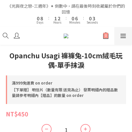
2
2
3
3
4
4
2
2
8
8
2
2
5
5
《光與夜之戀-三週年》✦ 倒數中，請在最後時刻收藏屬於你們的
《光與夜之戀-三週年》✦ 倒數中，請在最後時刻收藏屬於你們的
1
1
9
9
2
2
3
3
1
1
7
7
1
1
4
4
回憶
回憶
9
9
9
0
0
8
8
:
:
1
1
2
2
:
:
0
0
6
6
:
:
0
0
3
3
8
9
8
8
Days
Days
Hours
Hours
Minutes
Minutes
Seconds
Seconds
7
7
0
0
1
1
5
5
2
2
7
8
9
7
7
6
6
0
0
4
4
1
1
6
7
8
6
6
9
5
5
3
3
0
0
5
6
7
5
5
8
全館滿$999即享免運🚛
4
4
2
2
4
5
6
4
4
7
3
3
1
1
3
4
5
3
9
3
6
Opanchu Usagi 褲褲兔-10cm絨毛玩
2
2
0
0
2
3
4
2
8
2
5
《光與夜之戀-三週年》✦ 倒數中，請在最後時刻收藏屬於你們的
偶-單手抹淚
1
1
1
9
2
3
1
7
1
4
回憶
0
0
0
8
:
1
2
:
0
6
:
0
3
Days
Hours
Minutes
Seconds
7
0
1
5
2
滿999免運費 on order
6
0
4
1
【下單贈】 明信片（數量有限 送完為止） 發票明細內的贈品數
5
3
0
量請參考明細內【贈品】的數量 on order
4
2
3
1
2
0
NT$450
1
0